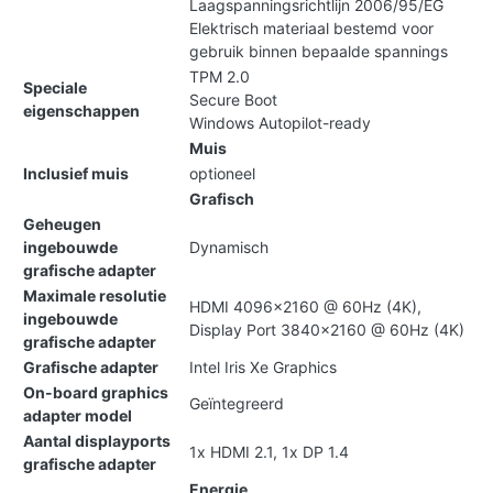
Laagspanningsrichtlijn 2006/95/EG
Elektrisch materiaal bestemd voor
gebruik binnen bepaalde spannings
TPM 2.0
Speciale
Secure Boot
eigenschappen
Windows Autopilot-ready
Muis
Inclusief muis
optioneel
Grafisch
Geheugen
ingebouwde
Dynamisch
grafische adapter
Maximale resolutie
HDMI 4096x2160 @ 60Hz (4K),
ingebouwde
Display Port 3840x2160 @ 60Hz (4K)
grafische adapter
Grafische adapter
Intel Iris Xe Graphics
On-board graphics
Geïntegreerd
adapter model
Aantal displayports
1x HDMI 2.1, 1x DP 1.4
grafische adapter
Energie