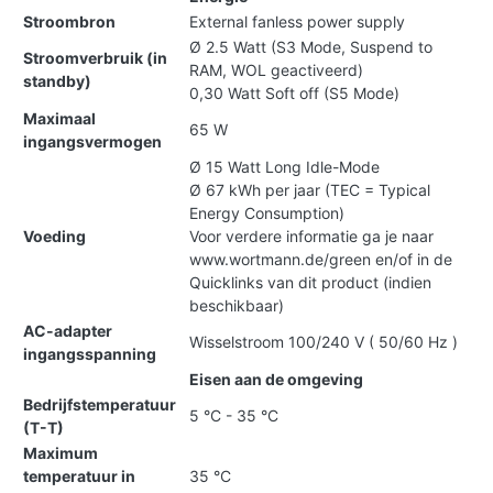
Stroombron
External fanless power supply
Ø 2.5 Watt (S3 Mode, Suspend to
Stroomverbruik (in
RAM, WOL geactiveerd)
standby)
0,30 Watt Soft off (S5 Mode)
Maximaal
65 W
ingangsvermogen
Ø 15 Watt Long Idle-Mode
Ø 67 kWh per jaar (TEC = Typical
Energy Consumption)
Voeding
Voor verdere informatie ga je naar
www.wortmann.de/green en/of in de
Quicklinks van dit product (indien
beschikbaar)
AC-adapter
Wisselstroom 100/240 V ( 50/60 Hz )
ingangsspanning
Eisen aan de omgeving
Bedrijfstemperatuur
5 °C - 35 °C
(T-T)
Maximum
temperatuur in
35 °C