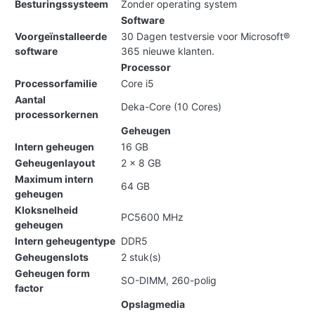
Besturingssysteem
Zonder operating system
Software
Voorgeïnstalleerde
30 Dagen testversie voor Microsoft®
software
365 nieuwe klanten.
Processor
Processorfamilie
Core i5
Aantal
Deka-Core (10 Cores)
processorkernen
Geheugen
Intern geheugen
16 GB
Geheugenlayout
2 x 8 GB
Maximum intern
64 GB
geheugen
Kloksnelheid
PC5600 MHz
geheugen
Intern geheugentype
DDR5
Geheugenslots
2 stuk(s)
Geheugen form
SO-DIMM, 260-polig
factor
Opslagmedia