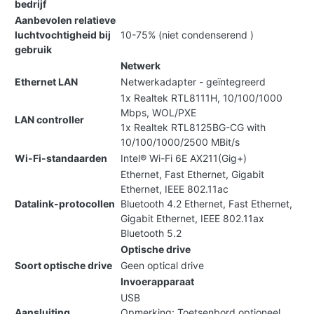
bedrijf
Aanbevolen relatieve
luchtvochtigheid bij
10-75% (niet condenserend )
gebruik
Netwerk
Ethernet LAN
Netwerkadapter - geïntegreerd
1x Realtek RTL8111H, 10/100/1000
Mbps, WOL/PXE
LAN controller
1x Realtek RTL8125BG-CG with
10/100/1000/2500 MBit/s
Wi-Fi-standaarden
Intel® Wi-Fi 6E AX211(Gig+)
Ethernet, Fast Ethernet, Gigabit
Ethernet, IEEE 802.11ac
Datalink-protocollen
Bluetooth 4.2 Ethernet, Fast Ethernet,
Gigabit Ethernet, IEEE 802.11ax
Bluetooth 5.2
Optische drive
Soort optische drive
Geen optical drive
Invoerapparaat
USB
Aansluiting
Opmerking: Toetsenbord optioneel