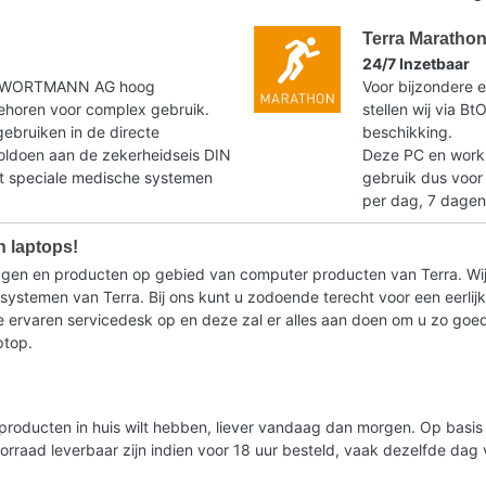
Terra Maratho
24/7 Inzetbaar
t WORTMANN AG hoog
Voor bijzondere e
horen voor complex gebruik.
stellen wij via B
gebruiken in de directe
beschikking.
voldoen aan de zekerheidseis DIN
Deze PC en workst
speciale medische systemen
gebruik dus voor
per dag, 7 dagen
n laptops!
ragen en producten op gebied van computer producten van Terra. Wij
stemen van Terra. Bij ons kunt u zodoende terecht voor een eerlijk 
ervaren servicedesk op en deze zal er alles aan doen om u zo goed m
ptop.
lde producten in huis wilt hebben, liever vandaag dan morgen. Op bas
oorraad leverbaar zijn indien voor 18 uur besteld, vaak dezelfde da