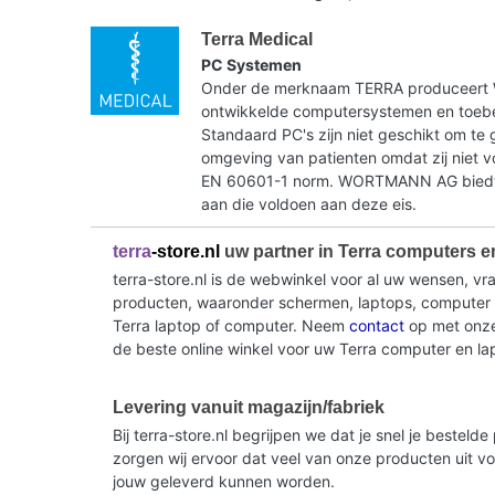
Terra Medical
PC Systemen
Onder de merknaam TERRA produceer
ontwikkelde computersystemen en toebe
Standaard PC's zijn niet geschikt om te 
omgeving van patienten omdat zij niet 
EN 60601-1 norm. WORTMANN AG biedt 
aan die voldoen aan deze eis.
terra
-store.nl
uw partner in Terra computers e
terra-store.nl is de webwinkel voor al uw wensen, v
producten, waaronder schermen, laptops, computer sy
Terra laptop of computer. Neem
contact
op met onze 
de beste online winkel voor uw Terra computer en la
Levering vanuit magazijn/fabriek
Bij terra-store.nl begrijpen we dat je snel je beste
zorgen wij ervoor dat veel van onze producten uit v
jouw geleverd kunnen worden.