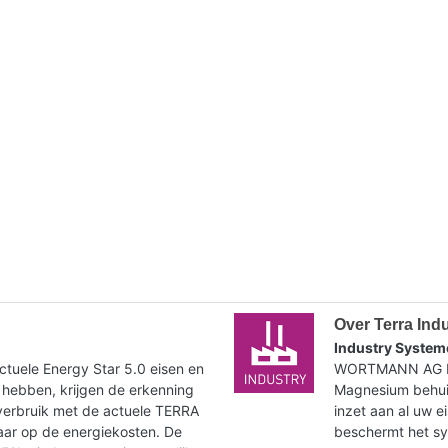
Over Terra Ind
Industry System
tuele Energy Star 5.0 eisen en
WORTMANN AG bie
 hebben, krijgen de erkenning
Magnesium behuiz
verbruik met de actuele TERRA
inzet aan al uw e
paar op de energiekosten. De
beschermt het syst