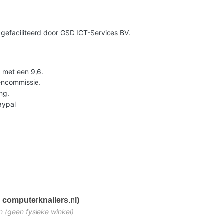
gefaciliteerd door GSD ICT-Services BV.
 met een 9,6.
lencommissie.
ng.
Paypal
 computerknallers.nl)
n (geen fysieke winkel)