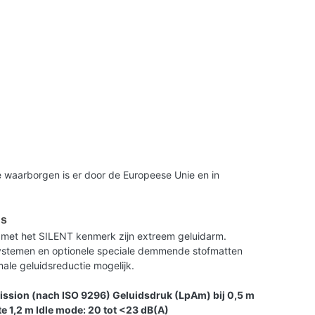
 waarborgen is er door de Europeese Unie en in
us
met het SILENT kenmerk zijn extreem geluidarm.
 systemen en optionele speciale demmende stofmatten
le geluidsreductie mogelijk.
ission (nach ISO 9296) Geluidsdruk (LpAm) bij 0,5 m
e 1,2 m Idle mode: 20 tot <23 dB(A)