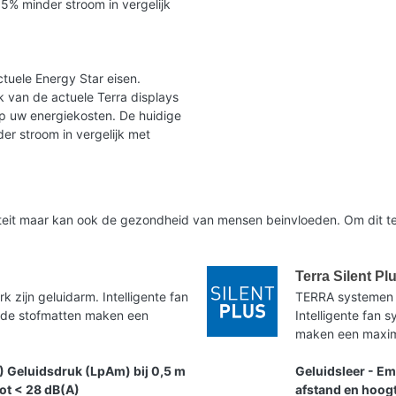
35% minder stroom in vergelijk
tuele Energy Star eisen.
 van de actuele Terra displays
op uw energiekosten. De huidige
er stroom in vergelijk met
liteit maar kan ook de gezondheid van mensen beinvloeden. Om dit te
Terra Silent Pl
zijn geluidarm. Intelligente fan
TERRA systemen 
nde stofmatten maken een
Intelligente fan
maken een maxima
) Geluidsdruk (LpAm) bij 0,5 m
Geluidsleer - Em
tot < 28 dB(A)
afstand en hoogt