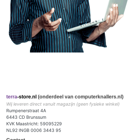
terra
-store.nl
(onderdeel van computerknallers.nl)
Wij leveren direct vanuit magazijn (geen fysieke winkel)
Rumpenerstraat 4A
6443 CD Brunssum
KVK Maastricht: 59095229
NL92 INGB 0006 3443 95