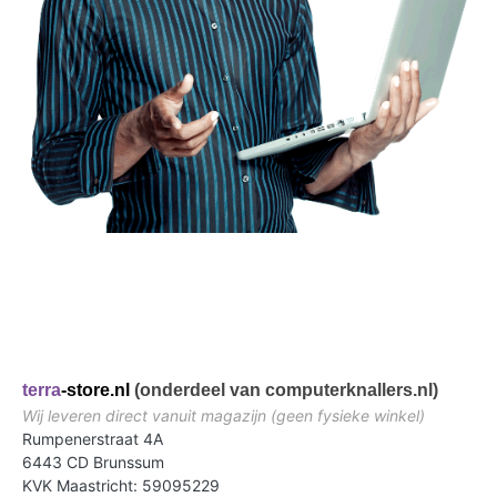
terra
-store.nl
(onderdeel van computerknallers.nl)
Wij leveren direct vanuit magazijn (geen fysieke winkel)
Rumpenerstraat 4A
6443 CD Brunssum
KVK Maastricht: 59095229