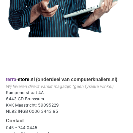
terra
-store.nl
(onderdeel van computerknallers.nl)
Wij leveren direct vanuit magazijn (geen fysieke winkel)
Rumpenerstraat 4A
6443 CD Brunssum
KVK Maastricht: 59095229
NL92 INGB 0006 3443 95
Contact
045 - 744 0445