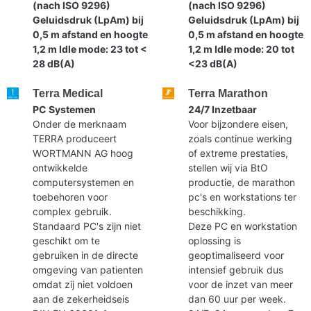
(nach ISO 9296)
(nach ISO 9296)
Geluidsdruk (LpAm) bij
Geluidsdruk (LpAm) bij
0,5 m afstand en hoogte
0,5 m afstand en hoogte
1,2 m Idle mode: 23 tot <
1,2 m Idle mode: 20 tot
28 dB(A)
<23 dB(A)
Terra Medical
Terra Marathon
PC Systemen
24/7 Inzetbaar
Onder de merknaam
Voor bijzondere eisen,
TERRA produceert
zoals continue werking
WORTMANN AG hoog
of extreme prestaties,
ontwikkelde
stellen wij via BtO
computersystemen en
productie, de marathon
toebehoren voor
pc's en workstations ter
complex gebruik.
beschikking.
Standaard PC's zijn niet
Deze PC en workstation
geschikt om te
oplossing is
gebruiken in de directe
geoptimaliseerd voor
omgeving van patienten
intensief gebruik dus
omdat zij niet voldoen
voor de inzet van meer
aan de zekerheidseis
dan 60 uur per week.