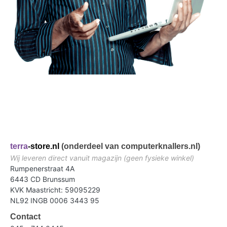
terra
-store.nl
(onderdeel van computerknallers.nl)
Wij leveren direct vanuit magazijn (geen fysieke winkel)
Rumpenerstraat 4A
6443 CD Brunssum
KVK Maastricht: 59095229
NL92 INGB 0006 3443 95
Contact