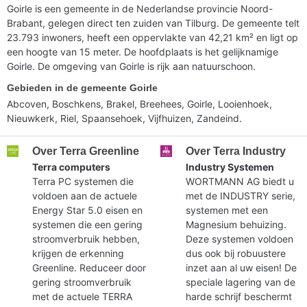
Goirle is een gemeente in de Nederlandse provincie Noord-
Brabant, gelegen direct ten zuiden van Tilburg. De gemeente telt
23.793 inwoners, heeft een oppervlakte van 42,21 km² en ligt op
een hoogte van 15 meter. De hoofdplaats is het gelijknamige
Goirle. De omgeving van Goirle is rijk aan natuurschoon.
Gebieden in de gemeente Goirle
Abcoven, Boschkens, Brakel, Breehees, Goirle, Looienhoek,
Nieuwkerk, Riel, Spaansehoek, Vijfhuizen, Zandeind.
Over Terra Greenline
Over Terra Industry
Terra computers
Industry Systemen
Terra PC systemen die
WORTMANN AG biedt u
voldoen aan de actuele
met de INDUSTRY serie,
Energy Star 5.0 eisen en
systemen met een
systemen die een gering
Magnesium behuizing.
stroomverbruik hebben,
Deze systemen voldoen
krijgen de erkenning
dus ook bij robuustere
Greenline. Reduceer door
inzet aan al uw eisen! De
gering stroomverbruik
speciale lagering van de
met de actuele TERRA
harde schrijf beschermt