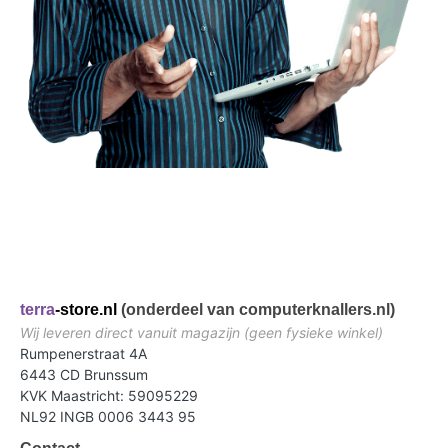
terra
-store.nl
(onderdeel van computerknallers.nl)
Wij leveren direct vanuit magazijn (geen fysieke winkel)
Rumpenerstraat 4A
6443 CD Brunssum
KVK Maastricht: 59095229
NL92 INGB 0006 3443 95