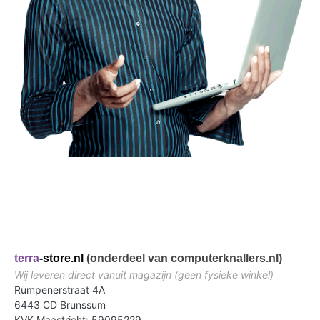
terra
-store.nl
(onderdeel van computerknallers.nl)
Wij leveren direct vanuit magazijn (geen fysieke winkel)
Rumpenerstraat 4A
6443 CD Brunssum
KVK Maastricht: 59095229