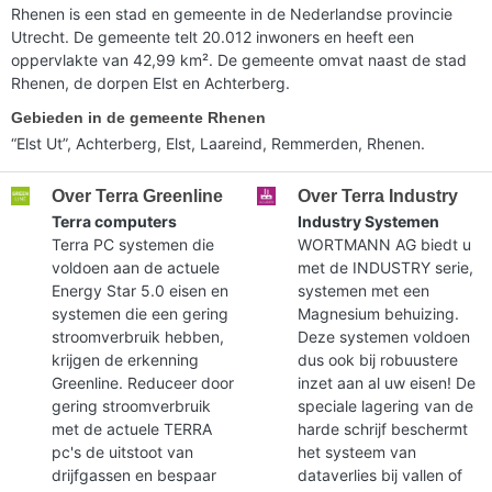
Rhenen is een stad en gemeente in de Nederlandse provincie
Utrecht. De gemeente telt 20.012 inwoners en heeft een
oppervlakte van 42,99 km². De gemeente omvat naast de stad
Rhenen, de dorpen Elst en Achterberg.
Gebieden in de gemeente Rhenen
“Elst Ut”, Achterberg, Elst, Laareind, Remmerden, Rhenen.
Over Terra Greenline
Over Terra Industry
Terra computers
Industry Systemen
Terra PC systemen die
WORTMANN AG biedt u
voldoen aan de actuele
met de INDUSTRY serie,
Energy Star 5.0 eisen en
systemen met een
systemen die een gering
Magnesium behuizing.
stroomverbruik hebben,
Deze systemen voldoen
krijgen de erkenning
dus ook bij robuustere
Greenline. Reduceer door
inzet aan al uw eisen! De
gering stroomverbruik
speciale lagering van de
met de actuele TERRA
harde schrijf beschermt
pc's de uitstoot van
het systeem van
drijfgassen en bespaar
dataverlies bij vallen of