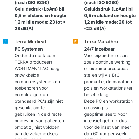
(nach ISO 9296)
(nach ISO 9296)
Geluidsdruk (LpAm) bij
Geluidsdruk (LpAm) bij
0,5 m afstand en hoogte
0,5 m afstand en hoogte
1,2 m Idle mode: 23 tot <
1,2 m Idle mode: 20 tot
28 dB(A)
<23 dB(A)
Terra Medical
Terra Marathon
PC Systemen
24/7 Inzetbaar
Onder de merknaam
Voor bijzondere eisen,
TERRA produceert
zoals continue werking
WORTMANN AG hoog
of extreme prestaties,
ontwikkelde
stellen wij via BtO
computersystemen en
productie, de marathon
toebehoren voor
pc's en workstations ter
complex gebruik.
beschikking.
Standaard PC's zijn niet
Deze PC en workstation
geschikt om te
oplossing is
gebruiken in de directe
geoptimaliseerd voor
omgeving van patienten
intensief gebruik dus
omdat zij niet voldoen
voor de inzet van meer
aan de zekerheidseis
dan 60 uur per week.