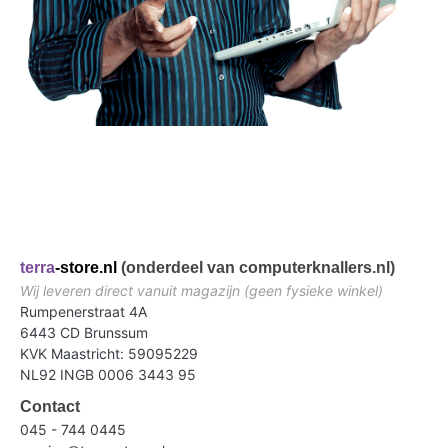
terra
-store.nl
(onderdeel van computerknallers.nl)
Wij leveren direct vanuit magazijn (geen fysieke winkel)
Rumpenerstraat 4A
6443 CD Brunssum
KVK Maastricht: 59095229
NL92 INGB 0006 3443 95
Contact
045 - 744 0445