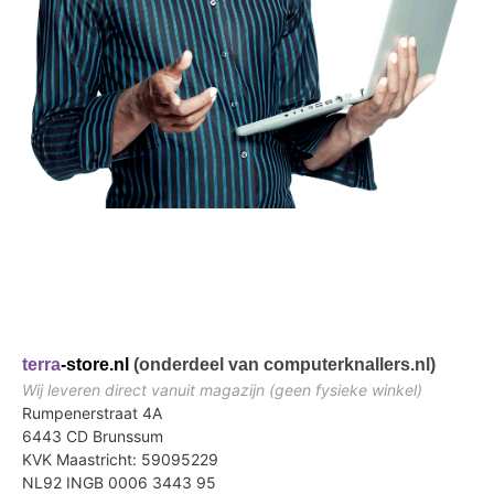
terra
-store.nl
(onderdeel van computerknallers.nl)
Wij leveren direct vanuit magazijn (geen fysieke winkel)
Rumpenerstraat 4A
6443 CD Brunssum
KVK Maastricht: 59095229
NL92 INGB 0006 3443 95