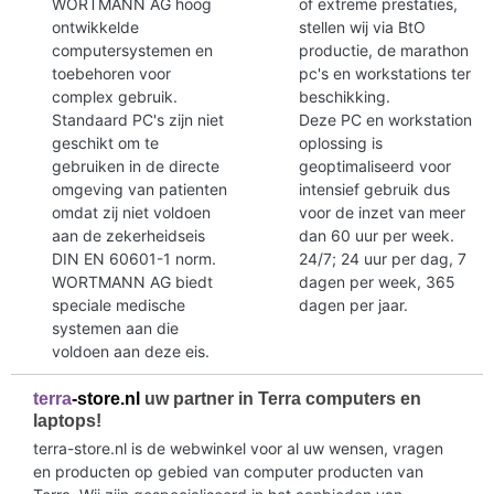
WORTMANN AG hoog
of extreme prestaties,
ontwikkelde
stellen wij via BtO
computersystemen en
productie, de marathon
toebehoren voor
pc's en workstations ter
complex gebruik.
beschikking.
Standaard PC's zijn niet
Deze PC en workstation
geschikt om te
oplossing is
gebruiken in de directe
geoptimaliseerd voor
omgeving van patienten
intensief gebruik dus
omdat zij niet voldoen
voor de inzet van meer
aan de zekerheidseis
dan 60 uur per week.
DIN EN 60601-1 norm.
24/7; 24 uur per dag, 7
WORTMANN AG biedt
dagen per week, 365
speciale medische
dagen per jaar.
systemen aan die
voldoen aan deze eis.
terra
-store.nl
uw partner in Terra computers en
laptops!
terra-store.nl is de webwinkel voor al uw wensen, vragen
en producten op gebied van computer producten van