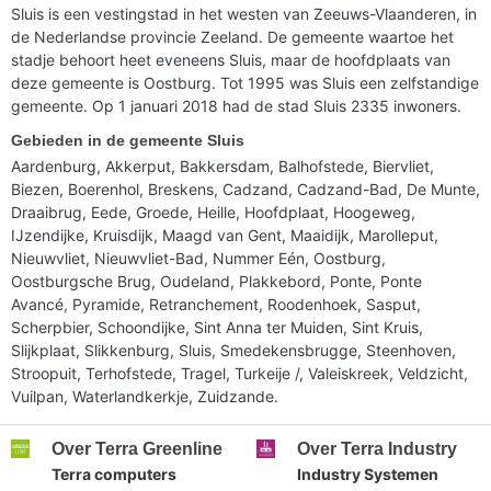
Sluis is een vestingstad in het westen van Zeeuws-Vlaanderen, in
de Nederlandse provincie Zeeland. De gemeente waartoe het
stadje behoort heet eveneens Sluis, maar de hoofdplaats van
deze gemeente is Oostburg. Tot 1995 was Sluis een zelfstandige
gemeente. Op 1 januari 2018 had de stad Sluis 2335 inwoners.
Gebieden in de gemeente Sluis
Aardenburg, Akkerput, Bakkersdam, Balhofstede, Biervliet,
Biezen, Boerenhol, Breskens, Cadzand, Cadzand-Bad, De Munte,
Draaibrug, Eede, Groede, Heille, Hoofdplaat, Hoogeweg,
IJzendijke, Kruisdijk, Maagd van Gent, Maaidijk, Marolleput,
Nieuwvliet, Nieuwvliet-Bad, Nummer Eén, Oostburg,
Oostburgsche Brug, Oudeland, Plakkebord, Ponte, Ponte
Avancé, Pyramide, Retranchement, Roodenhoek, Sasput,
Scherpbier, Schoondijke, Sint Anna ter Muiden, Sint Kruis,
Slijkplaat, Slikkenburg, Sluis, Smedekensbrugge, Steenhoven,
Stroopuit, Terhofstede, Tragel, Turkeije /, Valeiskreek, Veldzicht,
Vuilpan, Waterlandkerkje, Zuidzande.
Over Terra Greenline
Over Terra Industry
Terra computers
Industry Systemen