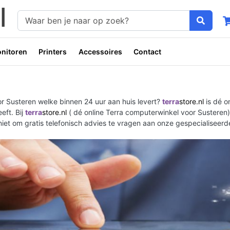
nitoren
Printers
Accessoires
Contact
r Susteren welke binnen 24 uur aan huis levert?
terra
store.nl
is dé o
eft. Bij
terra
store.nl
( dé online Terra computerwinkel voor Susteren) 
 niet om gratis telefonisch advies te vragen aan onze gespecialisee