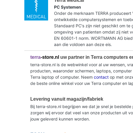
Terra Medical
PC Systemen
Onder de merknaam TERRA produceer
ontwikkelde computersystemen en toebe
Standaard PC's zijn niet geschikt om te 
omgeving van patienten omdat zij niet 
EN 60601-1 norm. WORTMANN AG biedt 
aan die voldoen aan deze eis.
terra
-store.nl
uw partner in Terra computers e
terra-store.nl is de webwinkel voor al uw wensen, v
producten, waaronder schermen, laptops, computer sy
Terra laptop of computer. Neem
contact
op met onze 
de beste online winkel voor uw Terra computer en la
Levering vanuit magazijn/fabriek
Bij terra-store.nl begrijpen we dat je snel je beste
zorgen wij ervoor dat veel van onze producten uit v
jouw geleverd kunnen worden.