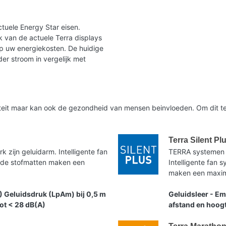
tuele Energy Star eisen.
 van de actuele Terra displays
op uw energiekosten. De huidige
er stroom in vergelijk met
liteit maar kan ook de gezondheid van mensen beinvloeden. Om dit te
Terra Silent Pl
zijn geluidarm. Intelligente fan
TERRA systemen 
nde stofmatten maken een
Intelligente fan
maken een maxima
) Geluidsdruk (LpAm) bij 0,5 m
Geluidsleer - Em
tot < 28 dB(A)
afstand en hoogt