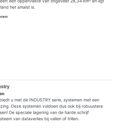
heeft een oppervlakte van ongeveer 28,34 km² en ligt
and het smalst is.
eren
ustry
en
dt u met de INDUSTRY serie, systemen met een
ing. Deze systemen voldoen dus ook bij robuustere
isen! De speciale lagering van de harde schrijf
eem van dataverlies bij vallen of trillen.