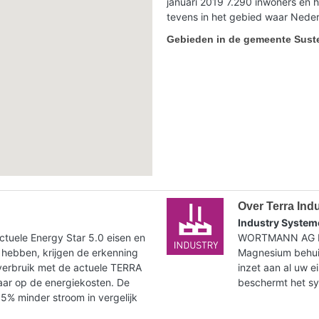
januari 2019 7.290 inwoners en 
tevens in het gebied waar Nederl
Gebieden in de gemeente Sust
Over Terra Ind
Industry System
tuele Energy Star 5.0 eisen en
WORTMANN AG bie
 hebben, krijgen de erkenning
Magnesium behuiz
verbruik met de actuele TERRA
inzet aan al uw e
paar op de energiekosten. De
beschermt het syst
35% minder stroom in vergelijk