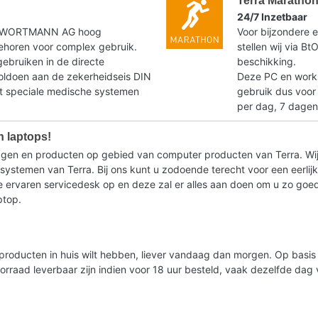
Terra Maratho
24/7 Inzetbaar
t WORTMANN AG hoog
Voor bijzondere e
horen voor complex gebruik.
stellen wij via B
gebruiken in de directe
beschikking.
voldoen aan de zekerheidseis DIN
Deze PC en workst
speciale medische systemen
gebruik dus voor
per dag, 7 dagen
n laptops!
ragen en producten op gebied van computer producten van Terra. Wij
stemen van Terra. Bij ons kunt u zodoende terecht voor een eerlijk 
ervaren servicedesk op en deze zal er alles aan doen om u zo goed m
ptop.
lde producten in huis wilt hebben, liever vandaag dan morgen. Op bas
oorraad leverbaar zijn indien voor 18 uur besteld, vaak dezelfde da