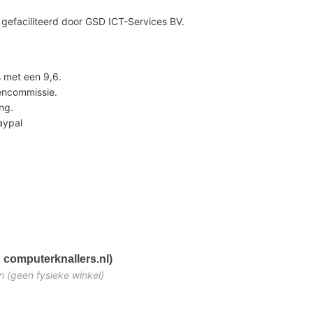
gefaciliteerd door GSD ICT-Services BV.
 met een 9,6.
lencommissie.
ng.
Paypal
 computerknallers.nl)
n (geen fysieke winkel)