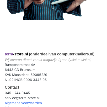
terra
-store.nl
(onderdeel van computerknallers.nl)
Wij leveren direct vanuit magazijn (geen fysieke winkel)
Rumpenerstraat 4A
6443 CD Brunssum
KVK Maastricht: 59095229
NL92 INGB 0006 3443 95
Contact
045 - 744 0445
service@terra-store.nl
Algemene voorwaarden