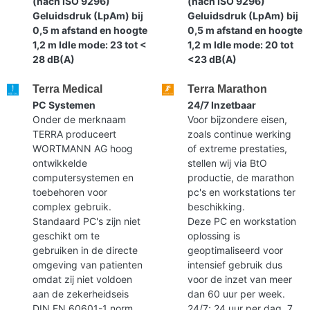
(nach ISO 9296)
(nach ISO 9296)
Geluidsdruk (LpAm) bij
Geluidsdruk (LpAm) bij
0,5 m afstand en hoogte
0,5 m afstand en hoogte
1,2 m Idle mode: 23 tot <
1,2 m Idle mode: 20 tot
28 dB(A)
<23 dB(A)
Terra Medical
Terra Marathon
PC Systemen
24/7 Inzetbaar
Onder de merknaam
Voor bijzondere eisen,
TERRA produceert
zoals continue werking
WORTMANN AG hoog
of extreme prestaties,
ontwikkelde
stellen wij via BtO
computersystemen en
productie, de marathon
toebehoren voor
pc's en workstations ter
complex gebruik.
beschikking.
Standaard PC's zijn niet
Deze PC en workstation
geschikt om te
oplossing is
gebruiken in de directe
geoptimaliseerd voor
omgeving van patienten
intensief gebruik dus
omdat zij niet voldoen
voor de inzet van meer
aan de zekerheidseis
dan 60 uur per week.
DIN EN 60601-1 norm.
24/7; 24 uur per dag, 7