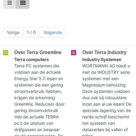
Vorige
1 / 0
Volgende
Over Terra Greenline
Over Terra Industry
Terra computers
Industry Systemen
Terra PC systemen die
WORTMANN AG biedt u
voldoen aan de actuele
met de INDUSTRY serie,
Energy Star 5.0 eisen en
systemen met een
systemen die een gering
Magnesium behuizing.
stroomverbruik hebben,
Deze systemen voldoen
krijgen de erkenning
dus ook bij robuustere
Greenline. Reduceer door
inzet aan al uw eisen! De
gering stroomverbruik
speciale lagering van de
met de actuele TERRA
harde schrijf beschermt
pc's de uitstoot van
het systeem van
drijfgassen en bespaar
dataverlies bij vallen of
op de energiekosten. De
trillen.