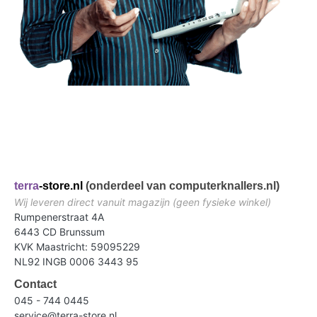
terra
-store.nl
(onderdeel van computerknallers.nl)
Wij leveren direct vanuit magazijn (geen fysieke winkel)
Rumpenerstraat 4A
6443 CD Brunssum
KVK Maastricht: 59095229
NL92 INGB 0006 3443 95
Contact
045 - 744 0445
service@terra-store.nl