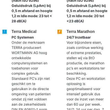
(nach ISO 9296)
(nach ISO 9296)
Geluidsdruk (LpAm) bij
Geluidsdruk (LpAm) bij
0,5 m afstand en hoogte
0,5 m afstand en hoogte
1,2 m Idle mode: 23 tot <
1,2 m Idle mode: 20 tot
28 dB(A)
<23 dB(A)
Terra Medical
Terra Marathon
PC Systemen
24/7 Inzetbaar
Onder de merknaam
Voor bijzondere eisen,
TERRA produceert
zoals continue werking
WORTMANN AG hoog
of extreme prestaties,
ontwikkelde
stellen wij via BtO
computersystemen en
productie, de marathon
toebehoren voor
pc's en workstations ter
complex gebruik.
beschikking.
Standaard PC's zijn niet
Deze PC en workstation
geschikt om te
oplossing is
gebruiken in de directe
geoptimaliseerd voor
omgeving van patienten
intensief gebruik dus
omdat zij niet voldoen
voor de inzet van meer
aan de zekerheidseis
dan 60 uur per week.
DIN EN 60601-1 norm.
24/7; 24 uur per dag, 7