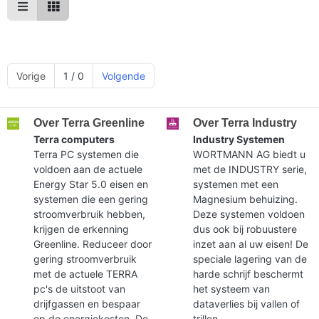
Vorige
1 / 0
Volgende
Over Terra Greenline
Over Terra Industry
Terra computers
Industry Systemen
Terra PC systemen die
WORTMANN AG biedt u
voldoen aan de actuele
met de INDUSTRY serie,
Energy Star 5.0 eisen en
systemen met een
systemen die een gering
Magnesium behuizing.
stroomverbruik hebben,
Deze systemen voldoen
krijgen de erkenning
dus ook bij robuustere
Greenline. Reduceer door
inzet aan al uw eisen! De
gering stroomverbruik
speciale lagering van de
met de actuele TERRA
harde schrijf beschermt
pc's de uitstoot van
het systeem van
drijfgassen en bespaar
dataverlies bij vallen of
op de energiekosten. De
trillen.