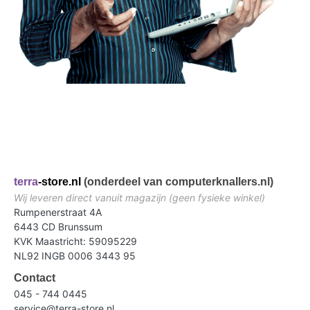
terra
-store.nl
(onderdeel van computerknallers.nl)
Wij leveren direct vanuit magazijn (geen fysieke winkel)
Rumpenerstraat 4A
6443 CD Brunssum
KVK Maastricht: 59095229
NL92 INGB 0006 3443 95
Contact
045 - 744 0445
service@terra-store.nl