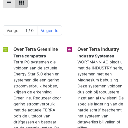
Vorige
1 / 0
Volgende
Over Terra Greenline
Over Terra Industry
Terra computers
Industry Systemen
Terra PC systemen die
WORTMANN AG biedt u
voldoen aan de actuele
met de INDUSTRY serie,
Energy Star 5.0 eisen en
systemen met een
systemen die een gering
Magnesium behuizing.
stroomverbruik hebben,
Deze systemen voldoen
krijgen de erkenning
dus ook bij robuustere
Greenline. Reduceer door
inzet aan al uw eisen! De
gering stroomverbruik
speciale lagering van de
met de actuele TERRA
harde schrijf beschermt
pc's de uitstoot van
het systeem van
drijfgassen en bespaar
dataverlies bij vallen of
op de energiekosten. De
trillen.