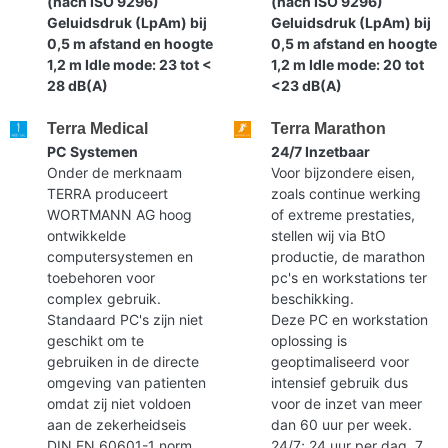
(nach ISO 9296)
(nach ISO 9296)
Geluidsdruk (LpAm) bij
Geluidsdruk (LpAm) bij
0,5 m afstand en hoogte
0,5 m afstand en hoogte
1,2 m Idle mode: 23 tot <
1,2 m Idle mode: 20 tot
28 dB(A)
<23 dB(A)
Terra Medical
Terra Marathon
PC Systemen
24/7 Inzetbaar
Onder de merknaam
Voor bijzondere eisen,
TERRA produceert
zoals continue werking
WORTMANN AG hoog
of extreme prestaties,
ontwikkelde
stellen wij via BtO
computersystemen en
productie, de marathon
toebehoren voor
pc's en workstations ter
complex gebruik.
beschikking.
Standaard PC's zijn niet
Deze PC en workstation
geschikt om te
oplossing is
gebruiken in de directe
geoptimaliseerd voor
omgeving van patienten
intensief gebruik dus
omdat zij niet voldoen
voor de inzet van meer
aan de zekerheidseis
dan 60 uur per week.
DIN EN 60601-1 norm.
24/7; 24 uur per dag, 7