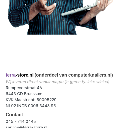
terra
-store.nl
(onderdeel van computerknallers.nl)
Wij leveren direct vanuit magazijn (geen fysieke winkel)
Rumpenerstraat 4A
6443 CD Brunssum
KVK Maastricht: 59095229
NL92 INGB 0006 3443 95
Contact
045 - 744 0445
service@terra-store.nl