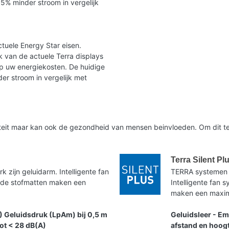
35% minder stroom in vergelijk
tuele Energy Star eisen.
 van de actuele Terra displays
op uw energiekosten. De huidige
er stroom in vergelijk met
liteit maar kan ook de gezondheid van mensen beinvloeden. Om dit te
Terra Silent Pl
zijn geluidarm. Intelligente fan
TERRA systemen 
nde stofmatten maken een
Intelligente fan
maken een maxima
) Geluidsdruk (LpAm) bij 0,5 m
Geluidsleer - Em
tot < 28 dB(A)
afstand en hoogt