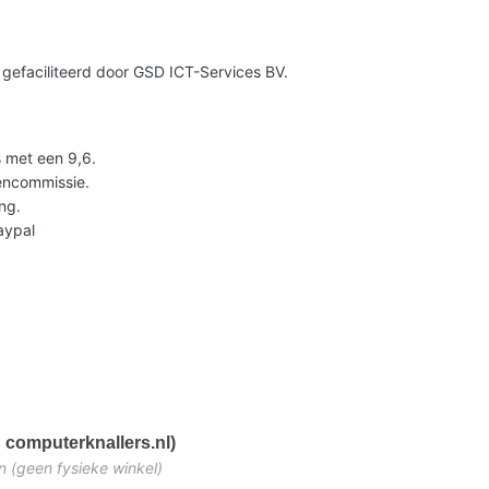
gefaciliteerd door GSD ICT-Services BV.
 met een 9,6.
lencommissie.
ng.
Paypal
 computerknallers.nl)
n (geen fysieke winkel)