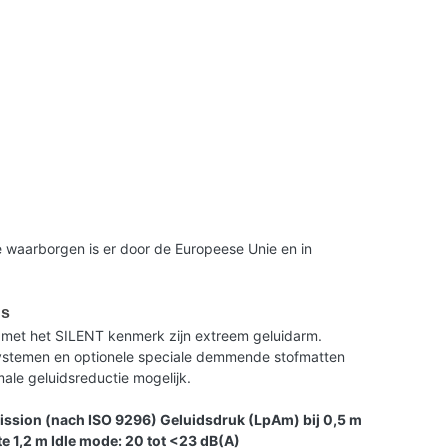
 waarborgen is er door de Europeese Unie en in
us
met het SILENT kenmerk zijn extreem geluidarm.
 systemen en optionele speciale demmende stofmatten
le geluidsreductie mogelijk.
ission (nach ISO 9296) Geluidsdruk (LpAm) bij 0,5 m
e 1,2 m Idle mode: 20 tot <23 dB(A)