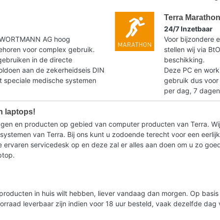
Terra Maratho
24/7 Inzetbaar
t WORTMANN AG hoog
Voor bijzondere e
horen voor complex gebruik.
stellen wij via B
gebruiken in de directe
beschikking.
voldoen aan de zekerheidseis DIN
Deze PC en workst
speciale medische systemen
gebruik dus voor
per dag, 7 dagen
n laptops!
ragen en producten op gebied van computer producten van Terra. Wij
stemen van Terra. Bij ons kunt u zodoende terecht voor een eerlijk 
ervaren servicedesk op en deze zal er alles aan doen om u zo goed m
ptop.
lde producten in huis wilt hebben, liever vandaag dan morgen. Op bas
oorraad leverbaar zijn indien voor 18 uur besteld, vaak dezelfde da