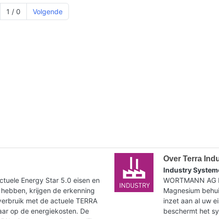
1 / 0
Volgende
Over Terra Ind
Industry System
tuele Energy Star 5.0 eisen en
WORTMANN AG bie
 hebben, krijgen de erkenning
Magnesium behuiz
verbruik met de actuele TERRA
inzet aan al uw e
paar op de energiekosten. De
beschermt het syst