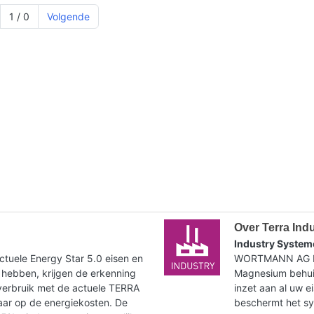
1 / 0
Volgende
Over Terra Ind
Industry System
tuele Energy Star 5.0 eisen en
WORTMANN AG bie
 hebben, krijgen de erkenning
Magnesium behuiz
verbruik met de actuele TERRA
inzet aan al uw e
paar op de energiekosten. De
beschermt het syst