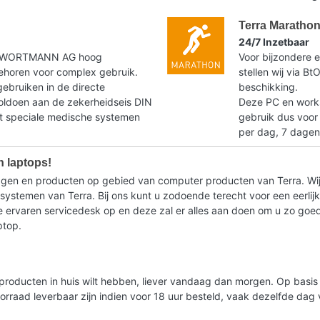
Terra Maratho
24/7 Inzetbaar
t WORTMANN AG hoog
Voor bijzondere e
horen voor complex gebruik.
stellen wij via B
gebruiken in de directe
beschikking.
voldoen aan de zekerheidseis DIN
Deze PC en workst
speciale medische systemen
gebruik dus voor
per dag, 7 dagen
n laptops!
ragen en producten op gebied van computer producten van Terra. Wij
stemen van Terra. Bij ons kunt u zodoende terecht voor een eerlijk 
ervaren servicedesk op en deze zal er alles aan doen om u zo goed m
ptop.
lde producten in huis wilt hebben, liever vandaag dan morgen. Op bas
oorraad leverbaar zijn indien voor 18 uur besteld, vaak dezelfde da