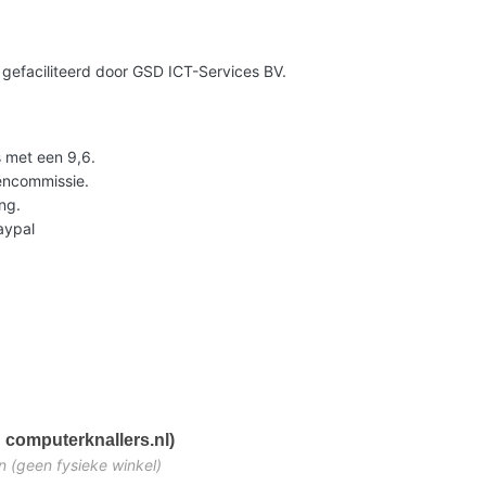
gefaciliteerd door GSD ICT-Services BV.
 met een 9,6.
lencommissie.
ng.
Paypal
 computerknallers.nl)
n (geen fysieke winkel)