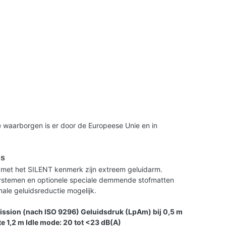
 waarborgen is er door de Europeese Unie en in
us
met het SILENT kenmerk zijn extreem geluidarm.
 systemen en optionele speciale demmende stofmatten
le geluidsreductie mogelijk.
ission (nach ISO 9296) Geluidsdruk (LpAm) bij 0,5 m
e 1,2 m Idle mode: 20 tot <23 dB(A)