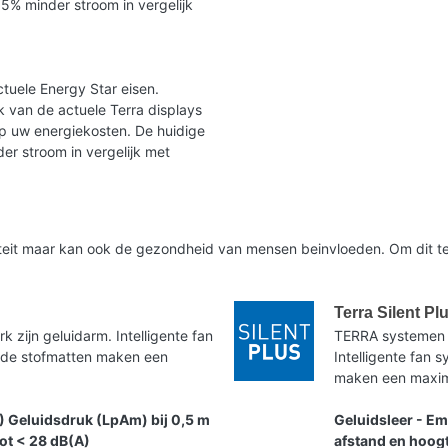
35% minder stroom in vergelijk
tuele Energy Star eisen.
 van de actuele Terra displays
op uw energiekosten. De huidige
er stroom in vergelijk met
liteit maar kan ook de gezondheid van mensen beinvloeden. Om dit te
Terra Silent Pl
zijn geluidarm. Intelligente fan
TERRA systemen 
nde stofmatten maken een
Intelligente fan
maken een maxima
) Geluidsdruk (LpAm) bij 0,5 m
Geluidsleer - Em
tot < 28 dB(A)
afstand en hoogt