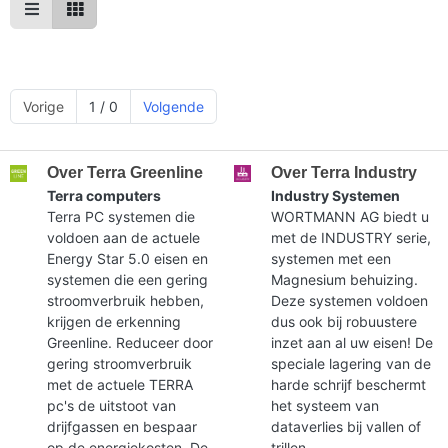
Vorige
1 / 0
Volgende
Over Terra Greenline
Over Terra Industry
Terra computers
Industry Systemen
Terra PC systemen die
WORTMANN AG biedt u
voldoen aan de actuele
met de INDUSTRY serie,
Energy Star 5.0 eisen en
systemen met een
systemen die een gering
Magnesium behuizing.
stroomverbruik hebben,
Deze systemen voldoen
krijgen de erkenning
dus ook bij robuustere
Greenline. Reduceer door
inzet aan al uw eisen! De
gering stroomverbruik
speciale lagering van de
met de actuele TERRA
harde schrijf beschermt
pc's de uitstoot van
het systeem van
drijfgassen en bespaar
dataverlies bij vallen of
op de energiekosten. De
trillen.