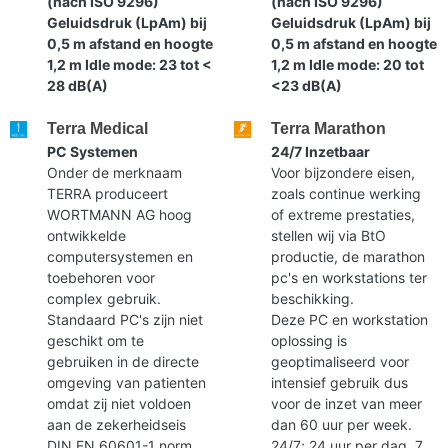
(nach ISO 9296)
(nach ISO 9296)
Geluidsdruk (LpAm) bij
Geluidsdruk (LpAm) bij
0,5 m afstand en hoogte
0,5 m afstand en hoogte
1,2 m Idle mode: 23 tot <
1,2 m Idle mode: 20 tot
28 dB(A)
<23 dB(A)
Terra Medical
Terra Marathon
PC Systemen
24/7 Inzetbaar
Onder de merknaam
Voor bijzondere eisen,
TERRA produceert
zoals continue werking
WORTMANN AG hoog
of extreme prestaties,
ontwikkelde
stellen wij via BtO
computersystemen en
productie, de marathon
toebehoren voor
pc's en workstations ter
complex gebruik.
beschikking.
Standaard PC's zijn niet
Deze PC en workstation
geschikt om te
oplossing is
gebruiken in de directe
geoptimaliseerd voor
omgeving van patienten
intensief gebruik dus
omdat zij niet voldoen
voor de inzet van meer
aan de zekerheidseis
dan 60 uur per week.
DIN EN 60601-1 norm.
24/7; 24 uur per dag, 7