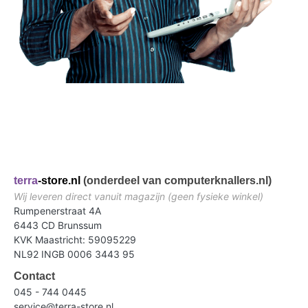
terra
-store.nl
(onderdeel van computerknallers.nl)
Wij leveren direct vanuit magazijn (geen fysieke winkel)
Rumpenerstraat 4A
6443 CD Brunssum
KVK Maastricht: 59095229
NL92 INGB 0006 3443 95
Contact
045 - 744 0445
service@terra-store.nl