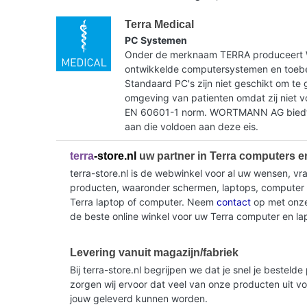
Terra Medical
PC Systemen
Onder de merknaam TERRA produceer
ontwikkelde computersystemen en toebe
Standaard PC's zijn niet geschikt om te 
omgeving van patienten omdat zij niet 
EN 60601-1 norm. WORTMANN AG biedt 
aan die voldoen aan deze eis.
terra
-store.nl
uw partner in Terra computers e
terra-store.nl is de webwinkel voor al uw wensen, v
producten, waaronder schermen, laptops, computer sy
Terra laptop of computer. Neem
contact
op met onze 
de beste online winkel voor uw Terra computer en la
Levering vanuit magazijn/fabriek
Bij terra-store.nl begrijpen we dat je snel je beste
zorgen wij ervoor dat veel van onze producten uit v
jouw geleverd kunnen worden.