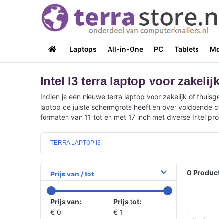
Laptops
All-in-One
PC
Tablets
Mo
Intel I3 terra laptop voor zakeli
Indien je een nieuwe terra laptop voor zakelijk of thuisg
laptop de juiste schermgrote heeft en over voldoende c
formaten van 11 tot en met 17 inch met diverse Intel pr
TERRA LAPTOP I3
0
Product
Prijs van / tot
Prijs van:
Prijs tot:
€ 0
€ 1