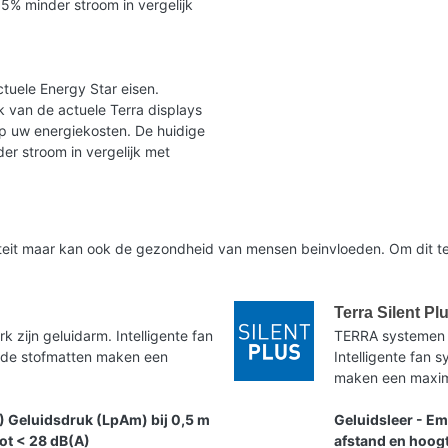
35% minder stroom in vergelijk
tuele Energy Star eisen.
 van de actuele Terra displays
op uw energiekosten. De huidige
er stroom in vergelijk met
liteit maar kan ook de gezondheid van mensen beinvloeden. Om dit te
Terra Silent Pl
zijn geluidarm. Intelligente fan
TERRA systemen 
nde stofmatten maken een
Intelligente fan
maken een maxima
) Geluidsdruk (LpAm) bij 0,5 m
Geluidsleer - Em
tot < 28 dB(A)
afstand en hoogt