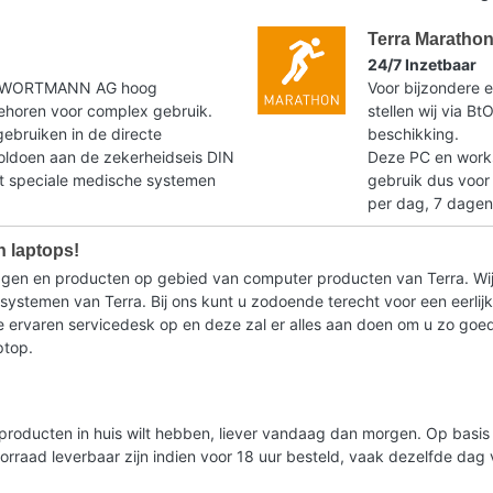
Terra Maratho
24/7 Inzetbaar
t WORTMANN AG hoog
Voor bijzondere e
horen voor complex gebruik.
stellen wij via B
gebruiken in de directe
beschikking.
voldoen aan de zekerheidseis DIN
Deze PC en workst
speciale medische systemen
gebruik dus voor
per dag, 7 dagen
n laptops!
ragen en producten op gebied van computer producten van Terra. Wij
stemen van Terra. Bij ons kunt u zodoende terecht voor een eerlijk 
ervaren servicedesk op en deze zal er alles aan doen om u zo goed m
ptop.
lde producten in huis wilt hebben, liever vandaag dan morgen. Op bas
oorraad leverbaar zijn indien voor 18 uur besteld, vaak dezelfde da