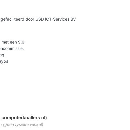
gefaciliteerd door GSD ICT-Services BV.
 met een 9,6.
lencommissie.
ng.
Paypal
 computerknallers.nl)
n (geen fysieke winkel)