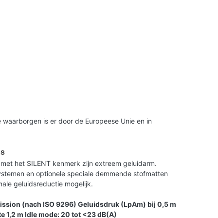
 waarborgen is er door de Europeese Unie en in
us
met het SILENT kenmerk zijn extreem geluidarm.
 systemen en optionele speciale demmende stofmatten
le geluidsreductie mogelijk.
ission (nach ISO 9296) Geluidsdruk (LpAm) bij 0,5 m
e 1,2 m Idle mode: 20 tot <23 dB(A)