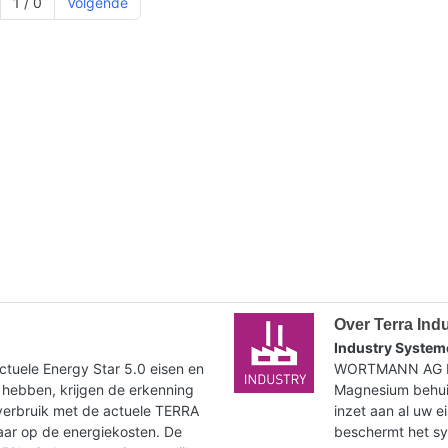
1 / 0
Volgende
Over Terra Ind
Industry System
tuele Energy Star 5.0 eisen en
WORTMANN AG bie
 hebben, krijgen de erkenning
Magnesium behuiz
verbruik met de actuele TERRA
inzet aan al uw e
paar op de energiekosten. De
beschermt het syst