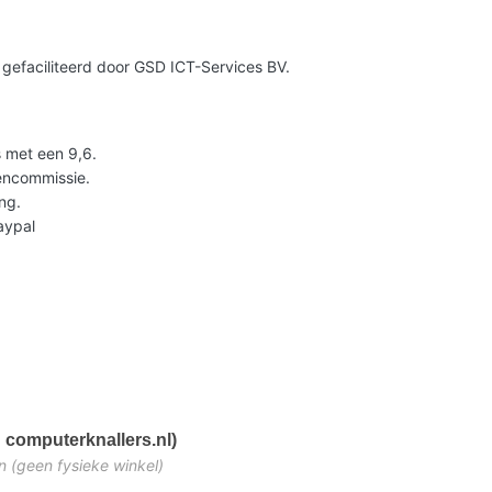
gefaciliteerd door GSD ICT-Services BV.
 met een 9,6.
lencommissie.
ng.
Paypal
 computerknallers.nl)
n (geen fysieke winkel)