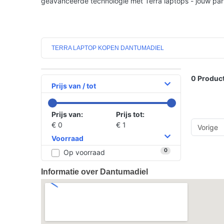
geavanceerde technologie met Terra laptops - jouw partn
TERRA LAPTOP KOPEN DANTUMADIEL
0
Product
Prijs van / tot
Prijs van:
Prijs tot:
€ 0
€ 1
Vorige
Voorraad
0
Op voorraad
Informatie over Dantumadiel