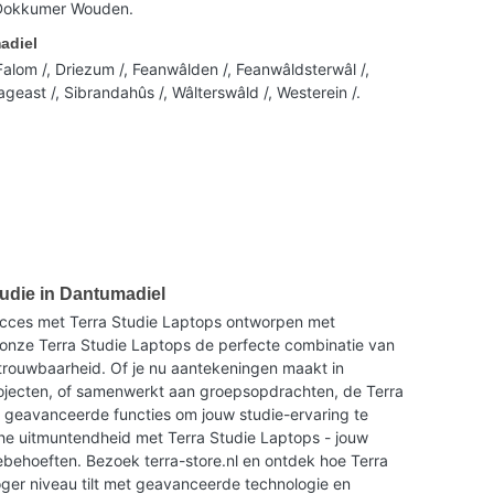
 Dokkumer Wouden.
adiel
alom /, Driezum /, Feanwâlden /, Feanwâldsterwâl /,
geast /, Sibrandahûs /, Wâlterswâld /, Westerein /.
tudie in Dantumadiel
ucces met Terra Studie Laptops ontworpen met
onze Terra Studie Laptops de perfecte combinatie van
trouwbaarheid. Of je nu aantekeningen maakt in
rojecten, of samenwerkt aan groepsopdrachten, de Terra
n geavanceerde functies om jouw studie-ervaring te
he uitmuntendheid met Terra Studie Laptops - jouw
ebehoeften. Bezoek terra-store.nl en ontdek hoe Terra
oger niveau tilt met geavanceerde technologie en