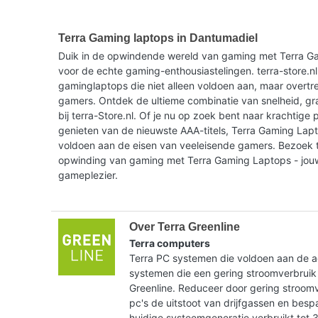
Terra Gaming laptops in Dantumadiel
Duik in de opwindende wereld van gaming met Terra G
voor de echte gaming-enthousiastelingen. terra-store.nl
gaminglaptops die niet alleen voldoen aan, maar overtr
gamers. Ontdek de ultieme combinatie van snelheid, gr
bij terra-Store.nl. Of je nu op zoek bent naar krachtige p
genieten van de nieuwste AAA-titels, Terra Gaming Lap
voldoen aan de eisen van veeleisende gamers. Bezoek t
opwinding van gaming met Terra Gaming Laptops - jou
gameplezier.
Over Terra Greenline
Terra computers
Terra PC systemen die voldoen aan de ac
systemen die een gering stroomverbruik
Greenline. Reduceer door gering stroom
pc's de uitstoot van drijfgassen en bes
huidige systeemgeneratie verbruikt tot 