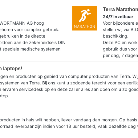
Terra Maratho
24/7 Inzetbaar
t WORTMANN AG hoog
Voor bijzondere e
horen voor complex gebruik.
stellen wij via B
gebruiken in de directe
beschikking.
voldoen aan de zekerheidseis DIN
Deze PC en workst
speciale medische systemen
gebruik dus voor
per dag, 7 dagen
n laptops!
ragen en producten op gebied van computer producten van Terra. Wij
stemen van Terra. Bij ons kunt u zodoende terecht voor een eerlijk 
ervaren servicedesk op en deze zal er alles aan doen om u zo goed m
ptop.
lde producten in huis wilt hebben, liever vandaag dan morgen. Op bas
oorraad leverbaar zijn indien voor 18 uur besteld, vaak dezelfde da