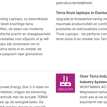
gebruiksvriendelijkheid.
Terra thuis laptops in Dant
aming Laptops, nu beschikbaar
Upgrade je thuiswerkervaring me
 biedt krachtige terra
maximale productiviteit en comf
effen, de eisen van moderne
prestaties en betrouwbare connec
afische pracht en draagbaarheid
Thuis Laptops - de perfecte com
restaties voor eSports of je wilt
terra-store.nl en ontdek hoe Terr
tops zijn ontworpen om te
erra-store.nl en ontdek de
w paspoort naar grenzeloos
Over Terra Ind
Industry System
tuele Energy Star 5.0 eisen en
WORTMANN AG bie
 hebben, krijgen de erkenning
Magnesium behuiz
verbruik met de actuele TERRA
inzet aan al uw e
paar op de energiekosten. De
beschermt het syst
35% minder stroom in vergelijk