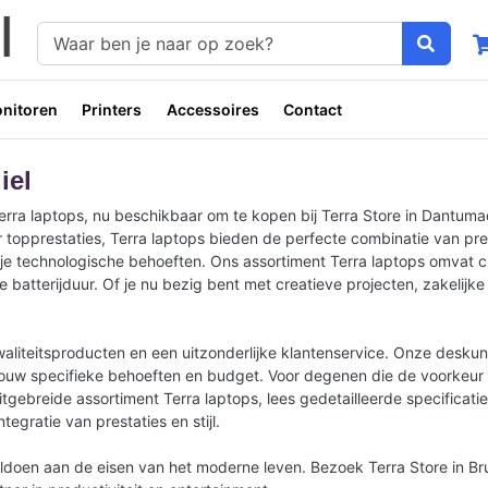
nitoren
Printers
Accessoires
Contact
iel
 laptops, nu beschikbaar om te kopen bij Terra Store in Dantumadiel
 topprestaties, Terra laptops bieden de perfecte combinatie van pres
je technologische behoeften. Ons assortiment Terra laptops omvat cu
atterijduur. Of je nu bezig bent met creatieve projecten, zakelijke
kwaliteitsproducten en een uitzonderlijke klantenservice. Onze desku
 jouw specifieke behoeften en budget. Voor degenen die de voorkeur 
itgebreide assortiment Terra laptops, lees gedetailleerde specificati
gratie van prestaties en stijl.
oldoen aan de eisen van het moderne leven. Bezoek Terra Store in Br