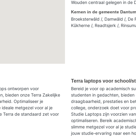
Wouden centraal gelegen in de
Kernen in de gemeente Dantum
Broeksterwâld /, Damwâld /, De F
Kûkherne /, Readtsjerk /, Rinsuma
Terra laptops voor school/s
ptops ontworpen voor
Bereid je voor op academisch s
n, bieden onze Terra Zakelijke
studenten in gedachten, bieden 
heid. Optimaliseer je
draagbaarheid, prestaties en be
 ideale metgezel voor al je
college, onderzoek doet voor p
oe Terra de standaard zet voor
Studie Laptops zijn voorzien va
optimaliseren. Bereik academisc
slimme metgezel voor al je studi
jouw studie-ervaring naar een h