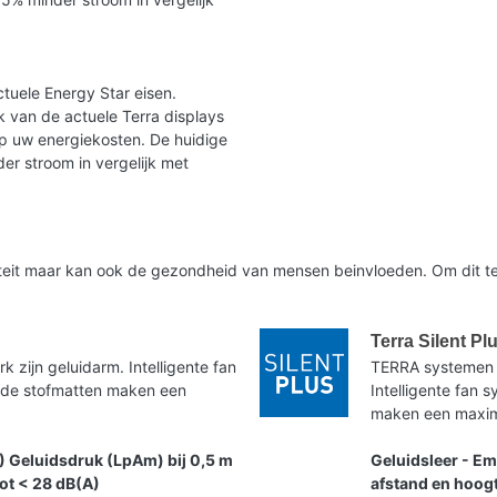
tuele Energy Star eisen.
 van de actuele Terra displays
op uw energiekosten. De huidige
er stroom in vergelijk met
liteit maar kan ook de gezondheid van mensen beinvloeden. Om dit te
Terra Silent Pl
zijn geluidarm. Intelligente fan
TERRA systemen 
nde stofmatten maken een
Intelligente fan
maken een maxima
) Geluidsdruk (LpAm) bij 0,5 m
Geluidsleer - Em
tot < 28 dB(A)
afstand en hoogt