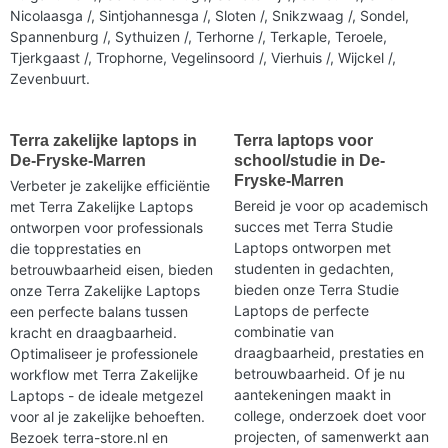
Nicolaasga /, Sintjohannesga /, Sloten /, Snikzwaag /, Sondel,
Spannenburg /, Sythuizen /, Terhorne /, Terkaple, Teroele,
Tjerkgaast /, Trophorne, Vegelinsoord /, Vierhuis /, Wijckel /,
Zevenbuurt.
Terra zakelijke laptops in
Terra laptops voor
De-Fryske-Marren
school/studie in De-
Fryske-Marren
Verbeter je zakelijke efficiëntie
Bereid je voor op academisch
met Terra Zakelijke Laptops
succes met Terra Studie
ontworpen voor professionals
Laptops ontworpen met
die topprestaties en
studenten in gedachten,
betrouwbaarheid eisen, bieden
bieden onze Terra Studie
onze Terra Zakelijke Laptops
Laptops de perfecte
een perfecte balans tussen
combinatie van
kracht en draagbaarheid.
draagbaarheid, prestaties en
Optimaliseer je professionele
betrouwbaarheid. Of je nu
workflow met Terra Zakelijke
aantekeningen maakt in
Laptops - de ideale metgezel
college, onderzoek doet voor
voor al je zakelijke behoeften.
projecten, of samenwerkt aan
Bezoek terra-store.nl en