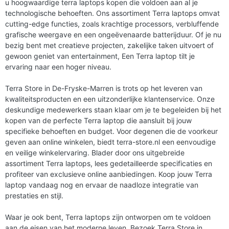
u hoogwaardige terra laptops kopen die voldoen aan al je
technologische behoeften. Ons assortiment Terra laptops omvat
cutting-edge functies, zoals krachtige processors, verbluffende
grafische weergave en een ongeëvenaarde batterijduur. Of je nu
bezig bent met creatieve projecten, zakelijke taken uitvoert of
gewoon geniet van entertainment, Een Terra laptop tilt je
ervaring naar een hoger niveau.
Terra Store in De-Fryske-Marren is trots op het leveren van
kwaliteitsproducten en een uitzonderlijke klantenservice. Onze
deskundige medewerkers staan klaar om je te begeleiden bij het
kopen van de perfecte Terra laptop die aansluit bij jouw
specifieke behoeften en budget. Voor degenen die de voorkeur
geven aan online winkelen, biedt terra-store.nl een eenvoudige
en veilige winkelervaring. Blader door ons uitgebreide
assortiment Terra laptops, lees gedetailleerde specificaties en
profiteer van exclusieve online aanbiedingen. Koop jouw Terra
laptop vandaag nog en ervaar de naadloze integratie van
prestaties en stijl.
Waar je ook bent, Terra laptops zijn ontworpen om te voldoen
aan de eisen van het moderne leven. Bezoek Terra Store in