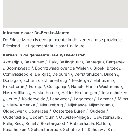
Informatie over De-Fryske-Marren
De Friese Meren is een gemeente in de Nederlandse provincie
Friesland. Het gemeentehuis staat in Joure.
Kernen in de gemeente De-Fryske-Marren
Akmarijp /, Bakhuizen /, Balk, Ballingbuur /, Bantega /, Bargebek
/, Boornzwaag /, Boornzwaag over de Wielen /, Broek, Broek /,
Commissiepolle, De Rijlst, Delburen /, Delfstrahuizen, Dijken /,
Doniaga /, Echten /, Echtenerbrug /, Eesterga /, Elahuizen /,
Finkeburen /, Follega /, Goingarijp /, Harich, Harich Westerend /,
Haskerdijken /, Haskerhorne /, Heide, Hooibergen /, Idskenhuizen
/, Joure /, Kolderwolde /, Langweer /, Legemeer /, Lemmer /, Mirns
/, Nieuw Amerika /, Nieuwebrug /, Nijehaske, Nijemirdum /,
Oldeouwer /, Oosterzee /, Oosterzee Buren /, Oudega /,
Oudehaske /, Oudemirdum /, Ouwster-Nijega /, Ouwsterhaule /,
Polle, Rijs /, Rohel /, Rotstergaast /, Rotsterhaule, Rottum,
Ruigahuizen /, Scharsterbrug /, Schoterzijl /, Schouw /, Sint