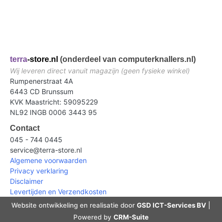
terra
-store.nl
(onderdeel van computerknallers.nl)
Wij leveren direct vanuit magazijn (geen fysieke winkel)
Rumpenerstraat 4A
6443 CD Brunssum
KVK Maastricht: 59095229
NL92 INGB 0006 3443 95
Contact
045 - 744 0445
service@terra-store.nl
Algemene voorwaarden
Privacy verklaring
Disclaimer
Levertijden en Verzendkosten
Website ontwikkeling en realisatie door
GSD ICT-Services BV
|
Powered by
CRM-Suite