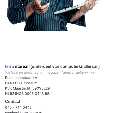
terra
-store.nl
(onderdeel van computerknallers.nl)
Wij leveren direct vanuit magazijn (geen fysieke winkel)
Rumpenerstraat 4A
6443 CD Brunssum
KVK Maastricht: 59095229
NL92 INGB 0006 3443 95
Contact
045 - 744 0445
service@terra-store.nl