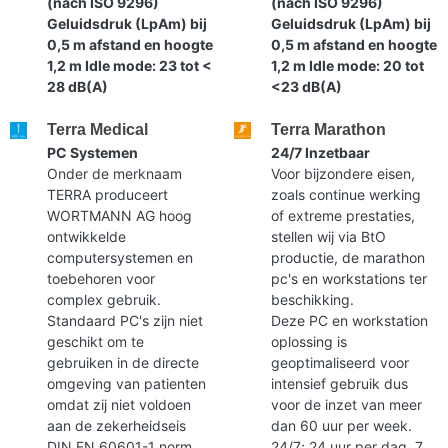
(nach ISO 9296)
(nach ISO 9296)
Geluidsdruk (LpAm) bij
Geluidsdruk (LpAm) bij
0,5 m afstand en hoogte
0,5 m afstand en hoogte
1,2 m Idle mode: 23 tot <
1,2 m Idle mode: 20 tot
28 dB(A)
<23 dB(A)
Terra Medical
Terra Marathon
PC Systemen
24/7 Inzetbaar
Onder de merknaam
Voor bijzondere eisen,
TERRA produceert
zoals continue werking
WORTMANN AG hoog
of extreme prestaties,
ontwikkelde
stellen wij via BtO
computersystemen en
productie, de marathon
toebehoren voor
pc's en workstations ter
complex gebruik.
beschikking.
Standaard PC's zijn niet
Deze PC en workstation
geschikt om te
oplossing is
gebruiken in de directe
geoptimaliseerd voor
omgeving van patienten
intensief gebruik dus
omdat zij niet voldoen
voor de inzet van meer
aan de zekerheidseis
dan 60 uur per week.
DIN EN 60601-1 norm.
24/7; 24 uur per dag, 7