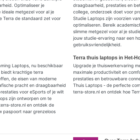
heid. Optimaliseer je
draagbaarheid, prestaties en be
 ideale metgezel voor al je
college, onderzoek doet voor p
oe Terra de standaard zet voor
Studie Laptops zijn voorzien va
optimaliseren. Bereik academisc
slimme metgezel voor al je studi
jouw studie-ervaring naar een h
gebruiksvriendelijkheid.
Terra thuis laptops in Het-
aming Laptops, nu beschikbaar
Upgrade je thuiswerkervaring me
 biedt krachtige terra
maximale productiviteit en comf
effen, de eisen van moderne
prestaties en betrouwbare connec
afische pracht en draagbaarheid
Thuis Laptops - de perfecte com
restaties voor eSports of je wilt
terra-store.nl en ontdek hoe Terr
tops zijn ontworpen om te
erra-store.nl en ontdek de
w paspoort naar grenzeloos