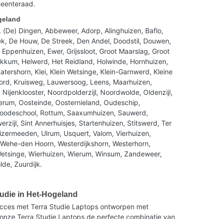
eenteraad.
geland
, (De) Dingen, Abbeweer, Adorp, Alinghuizen, Baflo,
k, De Houw, De Streek, Den Andel, Doodstil, Douwen,
Eppenhuizen, Ewer, Grijssloot, Groot Maarslag, Groot
kkum, Helwerd, Het Reidland, Holwinde, Hornhuizen,
atershorn, Klei, Klein Wetsinge, Klein-Garnwerd, Kleine
oord, Kruisweg, Lauwersoog, Leens, Maarhuizen,
 Nijenklooster, Noordpolderzijl, Noordwolde, Oldenzijl,
rum, Oosteinde, Oosternieland, Oudeschip,
Roodeschool, Rottum, Saaxumhuizen, Sauwerd,
zijl, Sint Annerhuisjes, Startenhuizen, Stitswerd, Ter
huizermeeden, Ulrum, Usquert, Valom, Vierhuizen,
Wehe-den Hoorn, Westerdijkshorn, Westerhorn,
Wetsinge, Wierhuizen, Wierum, Winsum, Zandeweer,
de, Zuurdijk.
tudie in Het-Hogeland
ucces met Terra Studie Laptops ontworpen met
onze Terra Studie Laptops de perfecte combinatie van