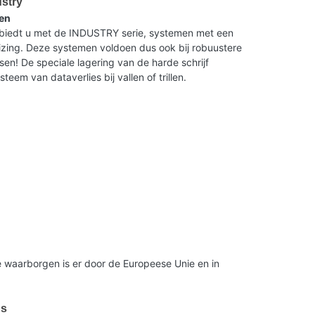
ustry
en
dt u met de INDUSTRY serie, systemen met een
ing. Deze systemen voldoen dus ook bij robuustere
isen! De speciale lagering van de harde schrijf
eem van dataverlies bij vallen of trillen.
 waarborgen is er door de Europeese Unie en in
us