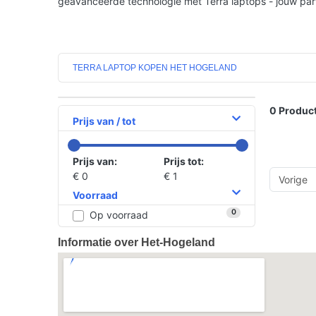
geavanceerde technologie met Terra laptops - jouw partn
TERRA LAPTOP KOPEN HET HOGELAND
0
Product
Prijs van / tot
Prijs van:
Prijs tot:
€ 0
€ 1
Vorige
Voorraad
0
Op voorraad
Informatie over Het-Hogeland