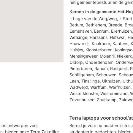
het gemeentebestuur en de gem
Kernen in de gemeente Het-Ho
't Lage van de Weg/weg, 't Stort
Bedum, Bethlehem, Breede, Broe
Eemshaven, Eenrum, Ellerhuizen, 
Wetsinge, Harssens, Hefswal, He
Houwerzijl, Kaakhorn, Kantens, K
Huisjes, Kloosterburen, Konings
Mensingeweer, Molenrij, Niekerk,
Oldörp, Onderdendam, Onderwie
Pieterburen, Ranum, Rasquert, 
Schilligeham, Schouwen, Schouwer
Laan, Tinallinge, Uithuizen, Uit
Wadwerd, Warffum, Warfhuizen, 
Westerklooster, Westernieland, 
Zevenhuizen, Zoutkamp, Zuidwol
Terra laptops voor school/s
ptops ontworpen voor
Bereid je voor op academisch s
n, bieden onze Terra Zakelijke
studenten in gedachten, bieden 