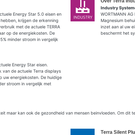
Over Terra Ind
Industry System
tuele Energy Star 5.0 eisen en
WORTMANN AG bie
 hebben, krijgen de erkenning
Magnesium behuiz
verbruik met de actuele TERRA
inzet aan al uw e
paar op de energiekosten. De
beschermt het syst
35% minder stroom in vergelijk
tuele Energy Star eisen.
 van de actuele Terra displays
op uw energiekosten. De huidige
er stroom in vergelijk met
liteit maar kan ook de gezondheid van mensen beinvloeden. Om dit te
Terra Silent Pl