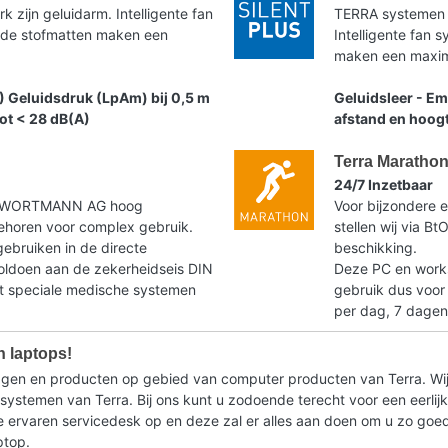
zijn geluidarm. Intelligente fan
TERRA systemen 
nde stofmatten maken een
Intelligente fan
maken een maxima
) Geluidsdruk (LpAm) bij 0,5 m
Geluidsleer - Em
tot < 28 dB(A)
afstand en hoogt
Terra Maratho
24/7 Inzetbaar
t WORTMANN AG hoog
Voor bijzondere e
horen voor complex gebruik.
stellen wij via B
gebruiken in de directe
beschikking.
voldoen aan de zekerheidseis DIN
Deze PC en workst
speciale medische systemen
gebruik dus voor
per dag, 7 dagen
n laptops!
ragen en producten op gebied van computer producten van Terra. Wij
stemen van Terra. Bij ons kunt u zodoende terecht voor een eerlijk 
ervaren servicedesk op en deze zal er alles aan doen om u zo goed m
ptop.