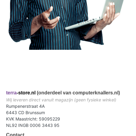
terra
-store.nl
(onderdeel van computerknallers.nl)
Wij leveren direct vanuit magazijn (geen fysieke winkel)
Rumpenerstraat 4A
6443 CD Brunssum
KVK Maastricht: 59095229
NL92 INGB 0006 3443 95
Contact