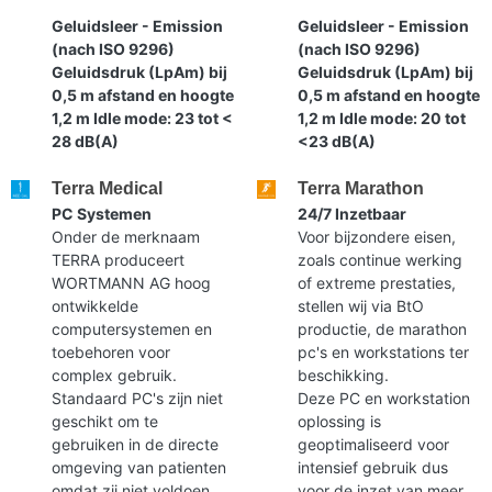
Geluidsleer - Emission
Geluidsleer - Emission
(nach ISO 9296)
(nach ISO 9296)
Geluidsdruk (LpAm) bij
Geluidsdruk (LpAm) bij
0,5 m afstand en hoogte
0,5 m afstand en hoogte
1,2 m Idle mode: 23 tot <
1,2 m Idle mode: 20 tot
28 dB(A)
<23 dB(A)
Terra Medical
Terra Marathon
PC Systemen
24/7 Inzetbaar
Onder de merknaam
Voor bijzondere eisen,
TERRA produceert
zoals continue werking
WORTMANN AG hoog
of extreme prestaties,
ontwikkelde
stellen wij via BtO
computersystemen en
productie, de marathon
toebehoren voor
pc's en workstations ter
complex gebruik.
beschikking.
Standaard PC's zijn niet
Deze PC en workstation
geschikt om te
oplossing is
gebruiken in de directe
geoptimaliseerd voor
omgeving van patienten
intensief gebruik dus
omdat zij niet voldoen
voor de inzet van meer