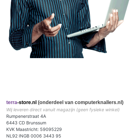
terra
-store.nl
(onderdeel van computerknallers.nl)
Wij leveren direct vanuit magazijn (geen fysieke winkel)
Rumpenerstraat 4A
6443 CD Brunssum
KVK Maastricht: 59095229
NL92 INGB 0006 3443 95