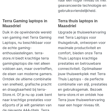
naar een hoger niveau tilt met
geavanceerde technologie en
gebruiksvriendelijkheid.
Terra Gaming laptops in
Terra thuis laptops in
Maasdriel
Maasdriel
Duik in de opwindende wereld
Upgrade je thuiswerkervaring
van gaming met Terra Gaming
met Terra Laptops voor
Laptops, nu beschikbaar voor
thuisgebruik, ontworpen voor
de echte gaming-
maximale productiviteit en
enthousiastelingen. terra-
comfort, bieden onze Terra
store.nl biedt krachtige terra
Thuis Laptops krachtige
gaminglaptops die niet alleen
prestaties en betrouwbare
voldoen aan, maar overtreffen,
connectiviteit. Optimaliseer
de eisen van moderne gamers.
jouw thuiswerkplek met Terra
Ontdek de ultieme combinatie
Thuis Laptops - de perfecte
van snelheid, grafische pracht
combinatie van stijl, prestaties
en draagbaarheid bij terra-
en gebruiksgemak. Bezoek
Store.nl. Of je nu op zoek bent
terra-store.nl en ontdek hoe
naar krachtige prestaties voor
Terra jouw thuiswerkervaring
eSports of je wilt genieten van
naar een hoger niveau tilt.
de nieuwste AAA-titels, Terra