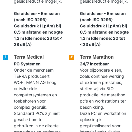
geluidsreductie mogelijk.
geluidsreductie mogelijk.
Geluidsleer - Emission
Geluidsleer - Emission
(nach ISO 9296)
(nach ISO 9296)
Geluidsdruk (LpAm) bij
Geluidsdruk (LpAm) bij
0,5 m afstand en hoogte
0,5 m afstand en hoogte
1,2 m Idle mode: 23 tot <
1,2 m Idle mode: 20 tot
28 dB(A)
<23 dB(A)
Terra Medical
Terra Marathon
PC Systemen
24/7 Inzetbaar
Onder de merknaam
Voor bijzondere eisen,
TERRA produceert
zoals continue werking
WORTMANN AG hoog
of extreme prestaties,
ontwikkelde
stellen wij via BtO
computersystemen en
productie, de marathon
toebehoren voor
pc's en workstations ter
complex gebruik.
beschikking.
Standaard PC's zijn niet
Deze PC en workstation
geschikt om te
oplossing is
gebruiken in de directe
geoptimaliseerd voor
omgeving van patienten
intensief gebruik dus