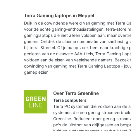
Terra Gaming laptops in Meppel
Duik in de opwindende wereld van gaming met Terra G
voor de echte gaming-enthousiastelingen. terra-store.nl
gaminglaptops die niet alleen voldoen aan, maar overtr
gamers. Ontdek de ultieme combinatie van snelheid, gr
bij terra-Store.nl. Of je nu op zoek bent naar krachtige p
genieten van de nieuwste AAA-titels, Terra Gaming Lap
voldoen aan de eisen van veeleisende gamers. Bezoek t
opwinding van gaming met Terra Gaming Laptops - jou
gameplezier.
Over Terra Greenline
Terra computers
Terra PC systemen die voldoen aan de ac
systemen die een gering stroomverbruik
Greenline. Reduceer door gering stroom
pc's de uitstoot van drijfgassen en bes
huidige systeemgeneratie verbruikt tot 