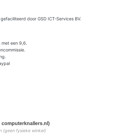
gefaciliteerd door GSD ICT-Services BV.
 met een 9,6.
lencommissie.
ng.
Paypal
 computerknallers.nl)
n (geen fysieke winkel)