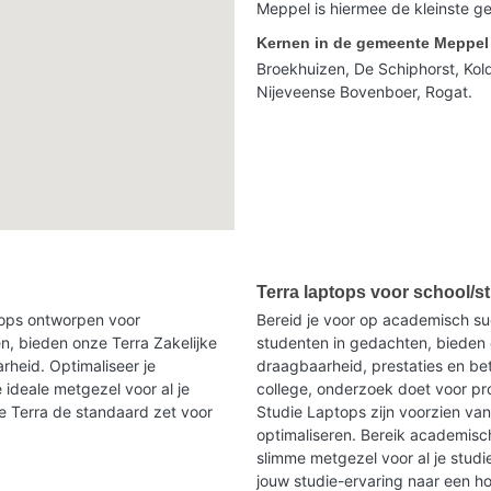
Meppel is hiermee de kleinste g
Kernen in de gemeente Meppel
Broekhuizen, De Schiphorst, Kol
Nijeveense Bovenboer, Rogat.
Terra laptops voor school/s
ptops ontworpen voor
Bereid je voor op academisch s
n, bieden onze Terra Zakelijke
studenten in gedachten, bieden 
heid. Optimaliseer je
draagbaarheid, prestaties en be
 ideale metgezel voor al je
college, onderzoek doet voor p
oe Terra de standaard zet voor
Studie Laptops zijn voorzien va
optimaliseren. Bereik academisc
slimme metgezel voor al je studi
jouw studie-ervaring naar een h