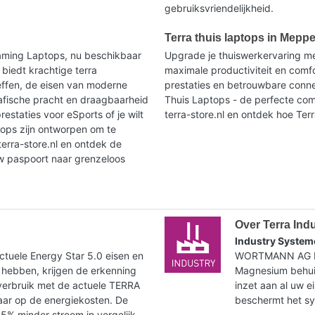
gebruiksvriendelijkheid.
Terra thuis laptops in Meppe
aming Laptops, nu beschikbaar
Upgrade je thuiswerkervaring me
 biedt krachtige terra
maximale productiviteit en comf
effen, de eisen van moderne
prestaties en betrouwbare connec
afische pracht en draagbaarheid
Thuis Laptops - de perfecte com
restaties voor eSports of je wilt
terra-store.nl en ontdek hoe Terr
tops zijn ontworpen om te
erra-store.nl en ontdek de
w paspoort naar grenzeloos
Over Terra Ind
Industry System
tuele Energy Star 5.0 eisen en
WORTMANN AG bie
 hebben, krijgen de erkenning
Magnesium behuiz
verbruik met de actuele TERRA
inzet aan al uw e
paar op de energiekosten. De
beschermt het syst
35% minder stroom in vergelijk