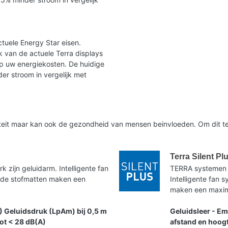
tuele Energy Star eisen.
 van de actuele Terra displays
op uw energiekosten. De huidige
er stroom in vergelijk met
liteit maar kan ook de gezondheid van mensen beinvloeden. Om dit te
Terra Silent Pl
zijn geluidarm. Intelligente fan
TERRA systemen 
nde stofmatten maken een
Intelligente fan
maken een maxima
) Geluidsdruk (LpAm) bij 0,5 m
Geluidsleer - Em
tot < 28 dB(A)
afstand en hoogt