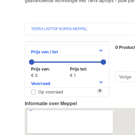
geavanceerde technologie met Terra laptops - jouw partn
TERRA LAPTOP KOPEN MEPPEL
0
Product
Prijs van / tot
Prijs van:
Prijs tot:
€ 0
€ 1
Vorige
Voorraad
0
Op voorraad
Informatie over Meppel