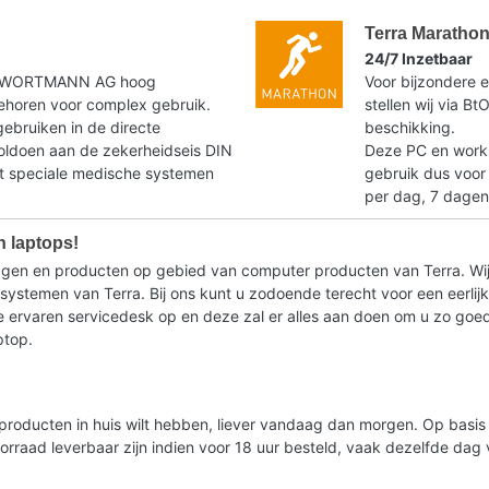
Terra Maratho
24/7 Inzetbaar
t WORTMANN AG hoog
Voor bijzondere e
horen voor complex gebruik.
stellen wij via B
gebruiken in de directe
beschikking.
voldoen aan de zekerheidseis DIN
Deze PC en workst
speciale medische systemen
gebruik dus voor
per dag, 7 dagen
n laptops!
ragen en producten op gebied van computer producten van Terra. Wij
stemen van Terra. Bij ons kunt u zodoende terecht voor een eerlijk 
ervaren servicedesk op en deze zal er alles aan doen om u zo goed m
ptop.
lde producten in huis wilt hebben, liever vandaag dan morgen. Op bas
oorraad leverbaar zijn indien voor 18 uur besteld, vaak dezelfde da