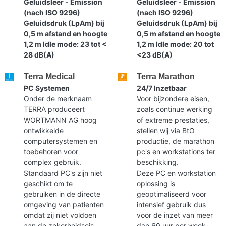
Geluidsleer - Emission
Geluidsleer - Emission
(nach ISO 9296)
(nach ISO 9296)
Geluidsdruk (LpAm) bij
Geluidsdruk (LpAm) bij
0,5 m afstand en hoogte
0,5 m afstand en hoogte
1,2 m Idle mode: 23 tot <
1,2 m Idle mode: 20 tot
28 dB(A)
<23 dB(A)
Terra Medical
Terra Marathon
PC Systemen
24/7 Inzetbaar
Onder de merknaam
Voor bijzondere eisen,
TERRA produceert
zoals continue werking
WORTMANN AG hoog
of extreme prestaties,
ontwikkelde
stellen wij via BtO
computersystemen en
productie, de marathon
toebehoren voor
pc's en workstations ter
complex gebruik.
beschikking.
Standaard PC's zijn niet
Deze PC en workstation
geschikt om te
oplossing is
gebruiken in de directe
geoptimaliseerd voor
omgeving van patienten
intensief gebruik dus
omdat zij niet voldoen
voor de inzet van meer
aan de zekerheidseis
dan 60 uur per week.