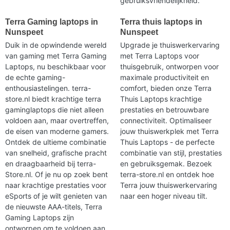
gebruiksvriendelijkheid.
Terra Gaming laptops in
Terra thuis laptops in
Nunspeet
Nunspeet
Duik in de opwindende wereld
Upgrade je thuiswerkervaring
van gaming met Terra Gaming
met Terra Laptops voor
Laptops, nu beschikbaar voor
thuisgebruik, ontworpen voor
de echte gaming-
maximale productiviteit en
enthousiastelingen. terra-
comfort, bieden onze Terra
store.nl biedt krachtige terra
Thuis Laptops krachtige
gaminglaptops die niet alleen
prestaties en betrouwbare
voldoen aan, maar overtreffen,
connectiviteit. Optimaliseer
de eisen van moderne gamers.
jouw thuiswerkplek met Terra
Ontdek de ultieme combinatie
Thuis Laptops - de perfecte
van snelheid, grafische pracht
combinatie van stijl, prestaties
en draagbaarheid bij terra-
en gebruiksgemak. Bezoek
Store.nl. Of je nu op zoek bent
terra-store.nl en ontdek hoe
naar krachtige prestaties voor
Terra jouw thuiswerkervaring
eSports of je wilt genieten van
naar een hoger niveau tilt.
de nieuwste AAA-titels, Terra
Gaming Laptops zijn
ontworpen om te voldoen aan