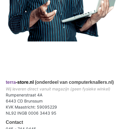
terra
-store.nl
(onderdeel van computerknallers.nl)
Wij leveren direct vanuit magazijn (geen fysieke winkel)
Rumpenerstraat 4A
6443 CD Brunssum
KVK Maastricht: 59095229
NL92 INGB 0006 3443 95
Contact
045 - 744 0445