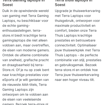
Terra Gaming laptops in
Terra thuis laptops in
Soest
Soest
Duik in de opwindende wereld
Upgrade je thuiswerkervaring
van gaming met Terra Gaming
met Terra Laptops voor
Laptops, nu beschikbaar voor
thuisgebruik, ontworpen voor
de echte gaming-
maximale productiviteit en
enthousiastelingen. terra-
comfort, bieden onze Terra
store.nl biedt krachtige terra
Thuis Laptops krachtige
gaminglaptops die niet alleen
prestaties en betrouwbare
voldoen aan, maar overtreffen,
connectiviteit. Optimaliseer
de eisen van moderne gamers.
jouw thuiswerkplek met Terra
Ontdek de ultieme combinatie
Thuis Laptops - de perfecte
van snelheid, grafische pracht
combinatie van stijl, prestaties
en draagbaarheid bij terra-
en gebruiksgemak. Bezoek
Store.nl. Of je nu op zoek bent
terra-store.nl en ontdek hoe
naar krachtige prestaties voor
Terra jouw thuiswerkervaring
eSports of je wilt genieten van
naar een hoger niveau tilt.
de nieuwste AAA-titels, Terra
Gaming Laptops zijn
ontworpen om te voldoen aan
de eisen van veeleisende
gamers. Bezoek terra-store.nl