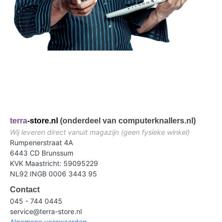
terra
-store.nl
(onderdeel van computerknallers.nl)
Wij leveren direct vanuit magazijn (geen fysieke winkel)
Rumpenerstraat 4A
6443 CD Brunssum
KVK Maastricht: 59095229
NL92 INGB 0006 3443 95
Contact
045 - 744 0445
service@terra-store.nl
Algemene voorwaarden