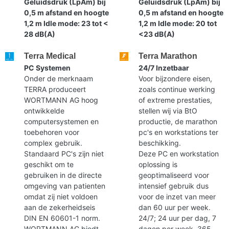
Geluidsdruk (LpAm) bij
Geluidsdruk (LpAm) bij
0,5 m afstand en hoogte
0,5 m afstand en hoogte
1,2 m Idle mode: 23 tot <
1,2 m Idle mode: 20 tot
28 dB(A)
<23 dB(A)
Terra Medical
Terra Marathon
PC Systemen
24/7 Inzetbaar
Onder de merknaam
Voor bijzondere eisen,
TERRA produceert
zoals continue werking
WORTMANN AG hoog
of extreme prestaties,
ontwikkelde
stellen wij via BtO
computersystemen en
productie, de marathon
toebehoren voor
pc's en workstations ter
complex gebruik.
beschikking.
Standaard PC's zijn niet
Deze PC en workstation
geschikt om te
oplossing is
gebruiken in de directe
geoptimaliseerd voor
omgeving van patienten
intensief gebruik dus
omdat zij niet voldoen
voor de inzet van meer
aan de zekerheidseis
dan 60 uur per week.
DIN EN 60601-1 norm.
24/7; 24 uur per dag, 7
WORTMANN AG biedt
dagen per week, 365