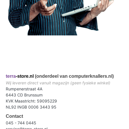
terra
-store.nl
(onderdeel van computerknallers.nl)
Wij leveren direct vanuit magazijn (geen fysieke winkel)
Rumpenerstraat 4A
6443 CD Brunssum
KVK Maastricht: 59095229
NL92 INGB 0006 3443 95
Contact
045 - 744 0445
service@terra-store.nl