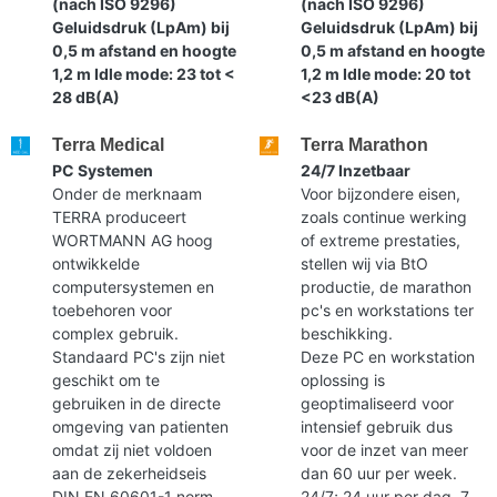
(nach ISO 9296)
(nach ISO 9296)
Geluidsdruk (LpAm) bij
Geluidsdruk (LpAm) bij
0,5 m afstand en hoogte
0,5 m afstand en hoogte
1,2 m Idle mode: 23 tot <
1,2 m Idle mode: 20 tot
28 dB(A)
<23 dB(A)
Terra Medical
Terra Marathon
PC Systemen
24/7 Inzetbaar
Onder de merknaam
Voor bijzondere eisen,
TERRA produceert
zoals continue werking
WORTMANN AG hoog
of extreme prestaties,
ontwikkelde
stellen wij via BtO
computersystemen en
productie, de marathon
toebehoren voor
pc's en workstations ter
complex gebruik.
beschikking.
Standaard PC's zijn niet
Deze PC en workstation
geschikt om te
oplossing is
gebruiken in de directe
geoptimaliseerd voor
omgeving van patienten
intensief gebruik dus
omdat zij niet voldoen
voor de inzet van meer
aan de zekerheidseis
dan 60 uur per week.
DIN EN 60601-1 norm.
24/7; 24 uur per dag, 7