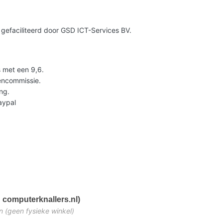
gefaciliteerd door GSD ICT-Services BV.
 met een 9,6.
lencommissie.
ng.
Paypal
 computerknallers.nl)
n (geen fysieke winkel)