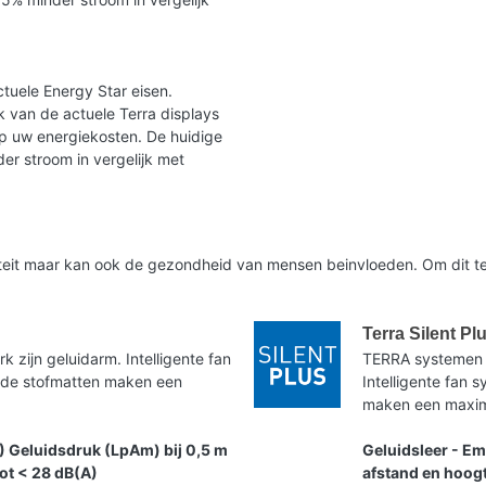
tuele Energy Star eisen.
 van de actuele Terra displays
op uw energiekosten. De huidige
er stroom in vergelijk met
liteit maar kan ook de gezondheid van mensen beinvloeden. Om dit te
Terra Silent Pl
zijn geluidarm. Intelligente fan
TERRA systemen 
nde stofmatten maken een
Intelligente fan
maken een maxima
) Geluidsdruk (LpAm) bij 0,5 m
Geluidsleer - Em
tot < 28 dB(A)
afstand en hoogt