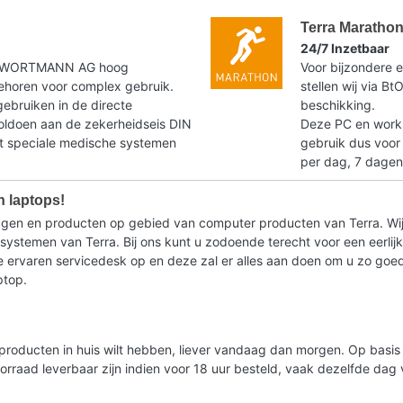
Terra Maratho
24/7 Inzetbaar
t WORTMANN AG hoog
Voor bijzondere e
horen voor complex gebruik.
stellen wij via B
gebruiken in de directe
beschikking.
voldoen aan de zekerheidseis DIN
Deze PC en workst
speciale medische systemen
gebruik dus voor
per dag, 7 dagen
n laptops!
ragen en producten op gebied van computer producten van Terra. Wij
stemen van Terra. Bij ons kunt u zodoende terecht voor een eerlijk 
ervaren servicedesk op en deze zal er alles aan doen om u zo goed m
ptop.
lde producten in huis wilt hebben, liever vandaag dan morgen. Op bas
oorraad leverbaar zijn indien voor 18 uur besteld, vaak dezelfde da