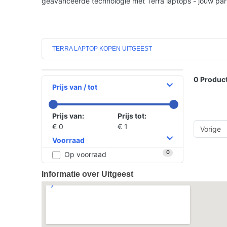
geavanceerde technologie met Terra laptops - jouw partn
TERRA LAPTOP KOPEN UITGEEST
0
Product
Prijs van / tot
Prijs van:
Prijs tot:
€ 0
€ 1
Vorige
Voorraad
0
Op voorraad
Informatie over Uitgeest