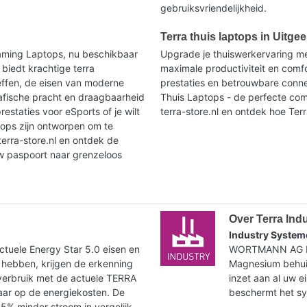
gebruiksvriendelijkheid.
Terra thuis laptops in Uitgee
aming Laptops, nu beschikbaar
Upgrade je thuiswerkervaring me
 biedt krachtige terra
maximale productiviteit en comf
effen, de eisen van moderne
prestaties en betrouwbare connec
afische pracht en draagbaarheid
Thuis Laptops - de perfecte com
restaties voor eSports of je wilt
terra-store.nl en ontdek hoe Terr
tops zijn ontworpen om te
erra-store.nl en ontdek de
w paspoort naar grenzeloos
Over Terra Ind
Industry System
tuele Energy Star 5.0 eisen en
WORTMANN AG bie
 hebben, krijgen de erkenning
Magnesium behuiz
verbruik met de actuele TERRA
inzet aan al uw e
paar op de energiekosten. De
beschermt het syst
35% minder stroom in vergelijk