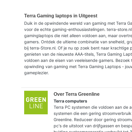
Terra Gaming laptops in Uitgeest
Duik in de opwindende wereld van gaming met Terra G
voor de echte gaming-enthousiastelingen. terra-store.nl
gaminglaptops die niet alleen voldoen aan, maar overtr
gamers. Ontdek de ultieme combinatie van snelheid, gr
bij terra-Store.nl. Of je nu op zoek bent naar krachtige p
genieten van de nieuwste AAA-titels, Terra Gaming Lap
voldoen aan de eisen van veeleisende gamers. Bezoek t
opwinding van gaming met Terra Gaming Laptops - jou
gameplezier.
Over Terra Greenline
Terra computers
Terra PC systemen die voldoen aan de ac
systemen die een gering stroomverbruik
Greenline. Reduceer door gering stroom
pc's de uitstoot van drijfgassen en bes
huidige systeemgeneratie verbruikt tot 