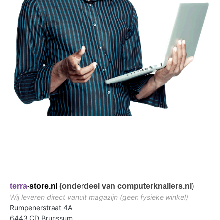
terra
-store.nl
(onderdeel van computerknallers.nl)
Wij leveren direct vanuit magazijn (geen fysieke winkel)
Rumpenerstraat 4A
6443 CD Brunssum