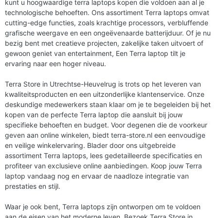
kunt u hoogwaardige terra laptops kopen die voldoen aan al je
technologische behoeften. Ons assortiment Terra laptops omvat
cutting-edge functies, zoals krachtige processors, verbluffende
grafische weergave en een ongeëvenaarde batterijduur. Of je nu
bezig bent met creatieve projecten, zakelijke taken uitvoert of
gewoon geniet van entertainment, Een Terra laptop tilt je
ervaring naar een hoger niveau.
Terra Store in Utrechtse-Heuvelrug is trots op het leveren van
kwaliteitsproducten en een uitzonderlijke klantenservice. Onze
deskundige medewerkers staan klaar om je te begeleiden bij het
kopen van de perfecte Terra laptop die aansluit bij jouw
specifieke behoeften en budget. Voor degenen die de voorkeur
geven aan online winkelen, biedt terra-store.nl een eenvoudige
en veilige winkelervaring. Blader door ons uitgebreide
assortiment Terra laptops, lees gedetailleerde specificaties en
profiteer van exclusieve online aanbiedingen. Koop jouw Terra
laptop vandaag nog en ervaar de naadloze integratie van
prestaties en stijl.
Waar je ook bent, Terra laptops zijn ontworpen om te voldoen
aan de eisen van het moderne leven. Bezoek Terra Store in