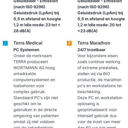
Geluidsleer - Emission
Geluidsleer - Emission
(nach ISO 9296)
(nach ISO 9296)
Geluidsdruk (LpAm) bij
Geluidsdruk (LpAm) bij
0,5 m afstand en hoogte
0,5 m afstand en hoogte
1,2 m Idle mode: 23 tot <
1,2 m Idle mode: 20 tot
28 dB(A)
<23 dB(A)
Terra Medical
Terra Marathon
PC Systemen
24/7 Inzetbaar
Onder de merknaam
Voor bijzondere eisen,
TERRA produceert
zoals continue werking
WORTMANN AG hoog
of extreme prestaties,
ontwikkelde
stellen wij via BtO
computersystemen en
productie, de marathon
toebehoren voor
pc's en workstations ter
complex gebruik.
beschikking.
Standaard PC's zijn niet
Deze PC en workstation
geschikt om te
oplossing is
gebruiken in de directe
geoptimaliseerd voor
omgeving van patienten
intensief gebruik dus
omdat zij niet voldoen
voor de inzet van meer
aan de zekerheidseis
dan 60 uur per week.