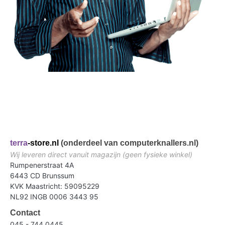
terra
-store.nl
(onderdeel van computerknallers.nl)
Wij leveren direct vanuit magazijn (geen fysieke winkel)
Rumpenerstraat 4A
6443 CD Brunssum
KVK Maastricht: 59095229
NL92 INGB 0006 3443 95
Contact
045 - 744 0445