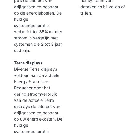
pc's de uitstoot van
het systeem van
drijfgassen en bespaar
dataverlies bij vallen of
op de energiekosten. De
trillen.
huidige
systeemgeneratie
verbruikt tot 35% minder
stroom in vergelijk met
systemen die 2 tot 3 jaar
oud zijn.
Terra displays
Diverse Terra displays
voldoen aan de actuele
Energy Star eisen.
Reduceer door het
gering stroomverbruik
van de actuele Terra
displays de uitstoot van
drijfgassen en bespaar
op uw energiekosten. De
huidige
systeemgeneratie