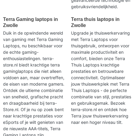
geavanceerde technologie en
gebruiksvriendelijkheid.
Terra Gaming laptops in
Terra thuis laptops in
Zwolle
Zwolle
Duik in de opwindende wereld
Upgrade je thuiswerkervaring
van gaming met Terra Gaming
met Terra Laptops voor
Laptops, nu beschikbaar voor
thuisgebruik, ontworpen voor
de echte gaming-
maximale productiviteit en
enthousiastelingen. terra-
comfort, bieden onze Terra
store.nl biedt krachtige terra
Thuis Laptops krachtige
gaminglaptops die niet alleen
prestaties en betrouwbare
voldoen aan, maar overtreffen,
connectiviteit. Optimaliseer
de eisen van moderne gamers.
jouw thuiswerkplek met Terra
Ontdek de ultieme combinatie
Thuis Laptops - de perfecte
van snelheid, grafische pracht
combinatie van stijl, prestaties
en draagbaarheid bij terra-
en gebruiksgemak. Bezoek
Store.nl. Of je nu op zoek bent
terra-store.nl en ontdek hoe
naar krachtige prestaties voor
Terra jouw thuiswerkervaring
eSports of je wilt genieten van
naar een hoger niveau tilt.
de nieuwste AAA-titels, Terra
Gaming Laptops zijn