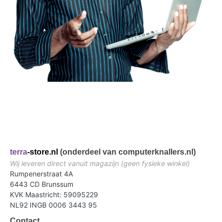
terra
-store.nl
(onderdeel van computerknallers.nl)
Wij leveren direct vanuit magazijn (geen fysieke winkel)
Rumpenerstraat 4A
6443 CD Brunssum
KVK Maastricht: 59095229
NL92 INGB 0006 3443 95
Contact