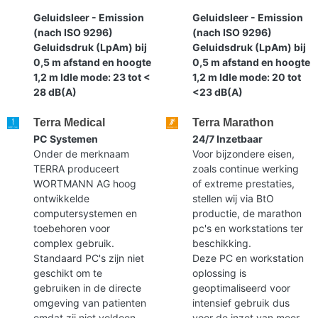
Geluidsleer - Emission
Geluidsleer - Emission
(nach ISO 9296)
(nach ISO 9296)
Geluidsdruk (LpAm) bij
Geluidsdruk (LpAm) bij
0,5 m afstand en hoogte
0,5 m afstand en hoogte
1,2 m Idle mode: 23 tot <
1,2 m Idle mode: 20 tot
28 dB(A)
<23 dB(A)
Terra Medical
Terra Marathon
PC Systemen
24/7 Inzetbaar
Onder de merknaam
Voor bijzondere eisen,
TERRA produceert
zoals continue werking
WORTMANN AG hoog
of extreme prestaties,
ontwikkelde
stellen wij via BtO
computersystemen en
productie, de marathon
toebehoren voor
pc's en workstations ter
complex gebruik.
beschikking.
Standaard PC's zijn niet
Deze PC en workstation
geschikt om te
oplossing is
gebruiken in de directe
geoptimaliseerd voor
omgeving van patienten
intensief gebruik dus
omdat zij niet voldoen
voor de inzet van meer