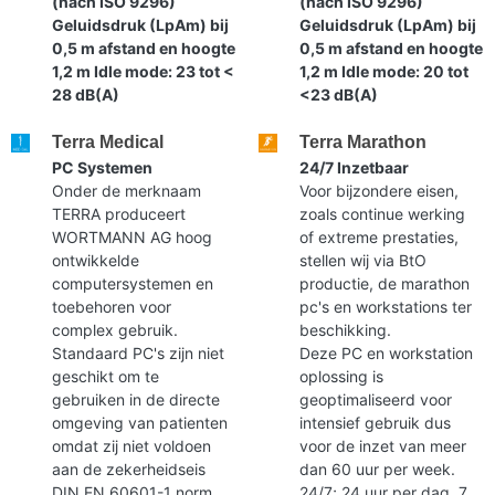
(nach ISO 9296)
(nach ISO 9296)
Geluidsdruk (LpAm) bij
Geluidsdruk (LpAm) bij
0,5 m afstand en hoogte
0,5 m afstand en hoogte
1,2 m Idle mode: 23 tot <
1,2 m Idle mode: 20 tot
28 dB(A)
<23 dB(A)
Terra Medical
Terra Marathon
PC Systemen
24/7 Inzetbaar
Onder de merknaam
Voor bijzondere eisen,
TERRA produceert
zoals continue werking
WORTMANN AG hoog
of extreme prestaties,
ontwikkelde
stellen wij via BtO
computersystemen en
productie, de marathon
toebehoren voor
pc's en workstations ter
complex gebruik.
beschikking.
Standaard PC's zijn niet
Deze PC en workstation
geschikt om te
oplossing is
gebruiken in de directe
geoptimaliseerd voor
omgeving van patienten
intensief gebruik dus
omdat zij niet voldoen
voor de inzet van meer
aan de zekerheidseis
dan 60 uur per week.
DIN EN 60601-1 norm.
24/7; 24 uur per dag, 7