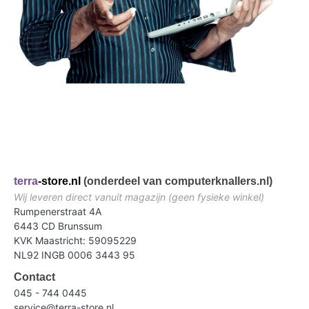
terra
-store.nl
(onderdeel van computerknallers.nl)
Wij leveren direct vanuit magazijn (geen fysieke winkel)
Rumpenerstraat 4A
6443 CD Brunssum
KVK Maastricht: 59095229
NL92 INGB 0006 3443 95
Contact
045 - 744 0445
service@terra-store.nl