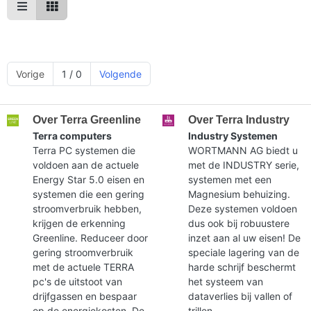
Vorige
1 / 0
Volgende
Over Terra Greenline
Over Terra Industry
Terra computers
Industry Systemen
Terra PC systemen die
WORTMANN AG biedt u
voldoen aan de actuele
met de INDUSTRY serie,
Energy Star 5.0 eisen en
systemen met een
systemen die een gering
Magnesium behuizing.
stroomverbruik hebben,
Deze systemen voldoen
krijgen de erkenning
dus ook bij robuustere
Greenline. Reduceer door
inzet aan al uw eisen! De
gering stroomverbruik
speciale lagering van de
met de actuele TERRA
harde schrijf beschermt
pc's de uitstoot van
het systeem van
drijfgassen en bespaar
dataverlies bij vallen of
op de energiekosten. De
trillen.