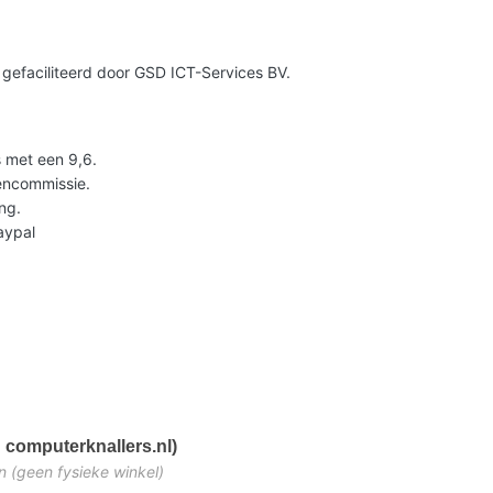
gefaciliteerd door GSD ICT-Services BV.
 met een 9,6.
lencommissie.
ng.
Paypal
 computerknallers.nl)
n (geen fysieke winkel)