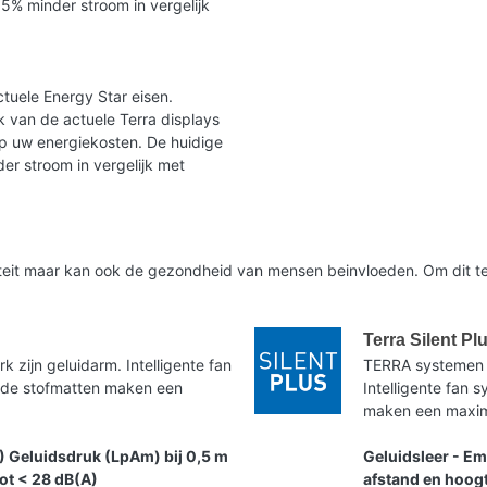
35% minder stroom in vergelijk
tuele Energy Star eisen.
 van de actuele Terra displays
op uw energiekosten. De huidige
er stroom in vergelijk met
liteit maar kan ook de gezondheid van mensen beinvloeden. Om dit te
Terra Silent Pl
zijn geluidarm. Intelligente fan
TERRA systemen 
nde stofmatten maken een
Intelligente fan
maken een maxima
) Geluidsdruk (LpAm) bij 0,5 m
Geluidsleer - Em
tot < 28 dB(A)
afstand en hoogt