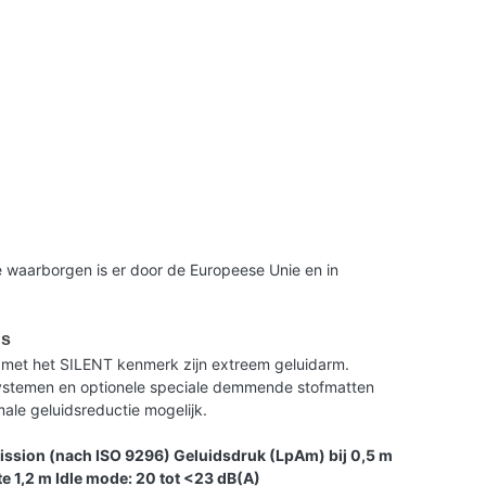
 waarborgen is er door de Europeese Unie en in
us
met het SILENT kenmerk zijn extreem geluidarm.
 systemen en optionele speciale demmende stofmatten
le geluidsreductie mogelijk.
ission (nach ISO 9296) Geluidsdruk (LpAm) bij 0,5 m
e 1,2 m Idle mode: 20 tot <23 dB(A)