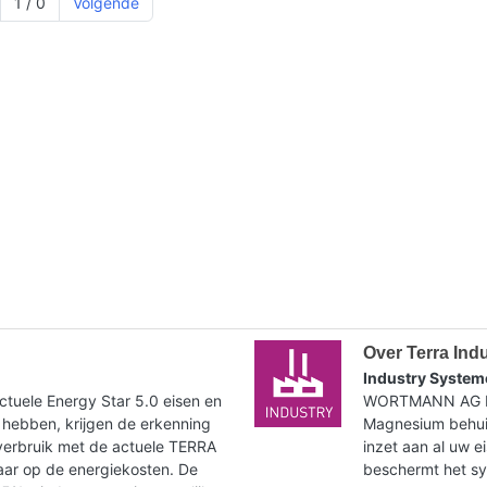
1 / 0
Volgende
Over Terra Ind
Industry System
tuele Energy Star 5.0 eisen en
WORTMANN AG bie
 hebben, krijgen de erkenning
Magnesium behuiz
verbruik met de actuele TERRA
inzet aan al uw e
paar op de energiekosten. De
beschermt het syst