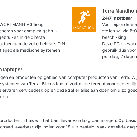
Terra Maratho
24/7 Inzetbaar
t WORTMANN AG hoog
Voor bijzondere e
horen voor complex gebruik.
stellen wij via B
gebruiken in de directe
beschikking.
voldoen aan de zekerheidseis DIN
Deze PC en workst
speciale medische systemen
gebruik dus voor
per dag, 7 dagen
n laptops!
ragen en producten op gebied van computer producten van Terra. Wij
stemen van Terra. Bij ons kunt u zodoende terecht voor een eerlijk 
ervaren servicedesk op en deze zal er alles aan doen om u zo goed m
ptop.
lde producten in huis wilt hebben, liever vandaag dan morgen. Op bas
oorraad leverbaar zijn indien voor 18 uur besteld, vaak dezelfde da