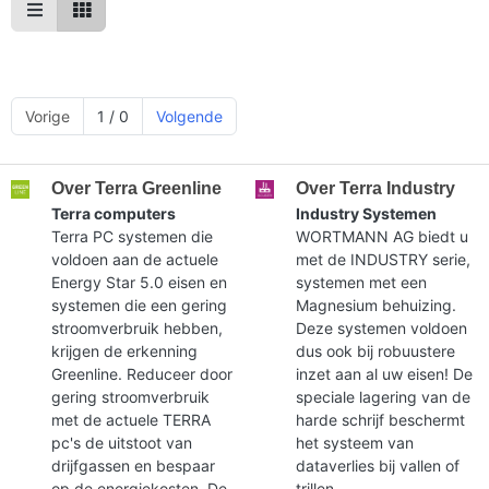
Vorige
1 / 0
Volgende
Over Terra Greenline
Over Terra Industry
Terra computers
Industry Systemen
Terra PC systemen die
WORTMANN AG biedt u
voldoen aan de actuele
met de INDUSTRY serie,
Energy Star 5.0 eisen en
systemen met een
systemen die een gering
Magnesium behuizing.
stroomverbruik hebben,
Deze systemen voldoen
krijgen de erkenning
dus ook bij robuustere
Greenline. Reduceer door
inzet aan al uw eisen! De
gering stroomverbruik
speciale lagering van de
met de actuele TERRA
harde schrijf beschermt
pc's de uitstoot van
het systeem van
drijfgassen en bespaar
dataverlies bij vallen of
op de energiekosten. De
trillen.