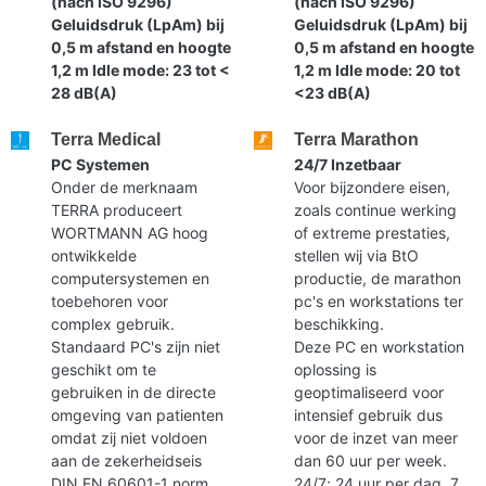
(nach ISO 9296)
(nach ISO 9296)
Geluidsdruk (LpAm) bij
Geluidsdruk (LpAm) bij
0,5 m afstand en hoogte
0,5 m afstand en hoogte
1,2 m Idle mode: 23 tot <
1,2 m Idle mode: 20 tot
28 dB(A)
<23 dB(A)
Terra Medical
Terra Marathon
PC Systemen
24/7 Inzetbaar
Onder de merknaam
Voor bijzondere eisen,
TERRA produceert
zoals continue werking
WORTMANN AG hoog
of extreme prestaties,
ontwikkelde
stellen wij via BtO
computersystemen en
productie, de marathon
toebehoren voor
pc's en workstations ter
complex gebruik.
beschikking.
Standaard PC's zijn niet
Deze PC en workstation
geschikt om te
oplossing is
gebruiken in de directe
geoptimaliseerd voor
omgeving van patienten
intensief gebruik dus
omdat zij niet voldoen
voor de inzet van meer
aan de zekerheidseis
dan 60 uur per week.
DIN EN 60601-1 norm.
24/7; 24 uur per dag, 7