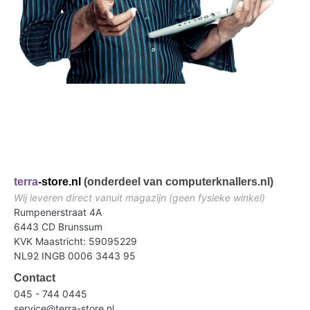
terra
-store.nl
(onderdeel van computerknallers.nl)
Wij leveren direct vanuit magazijn (geen fysieke winkel)
Rumpenerstraat 4A
6443 CD Brunssum
KVK Maastricht: 59095229
NL92 INGB 0006 3443 95
Contact
045 - 744 0445
service@terra-store.nl