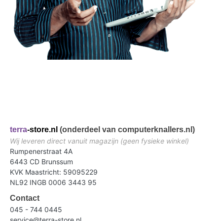
terra
-store.nl
(onderdeel van computerknallers.nl)
Wij leveren direct vanuit magazijn (geen fysieke winkel)
Rumpenerstraat 4A
6443 CD Brunssum
KVK Maastricht: 59095229
NL92 INGB 0006 3443 95
Contact
045 - 744 0445
service@terra-store.nl