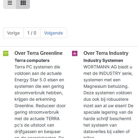
Vorige
1 / 0
Volgende
Over Terra Greenline
Over Terra Industry
Terra computers
Industry Systemen
Terra PC systemen die
WORTMANN AG biedt u
voldoen aan de actuele
met de INDUSTRY serie,
Energy Star 5.0 eisen en
systemen met een
systemen die een gering
Magnesium behuizing.
stroomverbruik hebben,
Deze systemen voldoen
krijgen de erkenning
dus ook bij robuustere
Greenline. Reduceer door
inzet aan al uw eisen! De
gering stroomverbruik
speciale lagering van de
met de actuele TERRA
harde schrijf beschermt
pc's de uitstoot van
het systeem van
drijfgassen en bespaar
dataverlies bij vallen of
op de energiekosten. De
trillen.