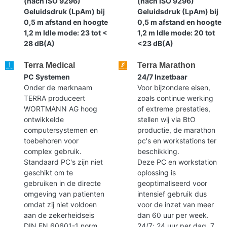
(nach ISO 9296)
(nach ISO 9296)
Geluidsdruk (LpAm) bij
Geluidsdruk (LpAm) bij
0,5 m afstand en hoogte
0,5 m afstand en hoogte
1,2 m Idle mode: 23 tot <
1,2 m Idle mode: 20 tot
28 dB(A)
<23 dB(A)
Terra Medical
Terra Marathon
PC Systemen
24/7 Inzetbaar
Onder de merknaam
Voor bijzondere eisen,
TERRA produceert
zoals continue werking
WORTMANN AG hoog
of extreme prestaties,
ontwikkelde
stellen wij via BtO
computersystemen en
productie, de marathon
toebehoren voor
pc's en workstations ter
complex gebruik.
beschikking.
Standaard PC's zijn niet
Deze PC en workstation
geschikt om te
oplossing is
gebruiken in de directe
geoptimaliseerd voor
omgeving van patienten
intensief gebruik dus
omdat zij niet voldoen
voor de inzet van meer
aan de zekerheidseis
dan 60 uur per week.
DIN EN 60601-1 norm.
24/7; 24 uur per dag, 7