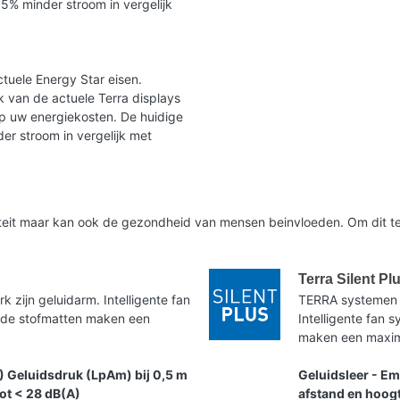
35% minder stroom in vergelijk
tuele Energy Star eisen.
 van de actuele Terra displays
op uw energiekosten. De huidige
er stroom in vergelijk met
liteit maar kan ook de gezondheid van mensen beinvloeden. Om dit te
Terra Silent Pl
zijn geluidarm. Intelligente fan
TERRA systemen 
nde stofmatten maken een
Intelligente fan
maken een maxima
) Geluidsdruk (LpAm) bij 0,5 m
Geluidsleer - Em
tot < 28 dB(A)
afstand en hoogt