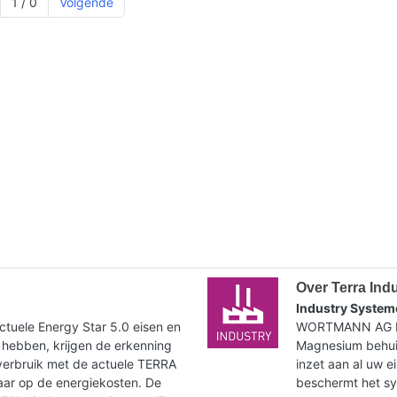
1 / 0
Volgende
Over Terra Ind
Industry System
tuele Energy Star 5.0 eisen en
WORTMANN AG bie
 hebben, krijgen de erkenning
Magnesium behuiz
verbruik met de actuele TERRA
inzet aan al uw e
paar op de energiekosten. De
beschermt het syst