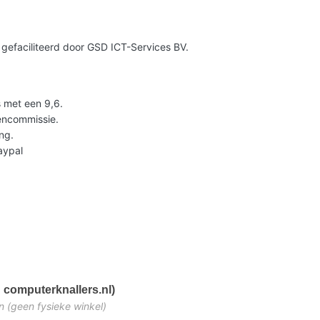
gefaciliteerd door GSD ICT-Services BV.
 met een 9,6.
lencommissie.
ng.
Paypal
 computerknallers.nl)
n (geen fysieke winkel)