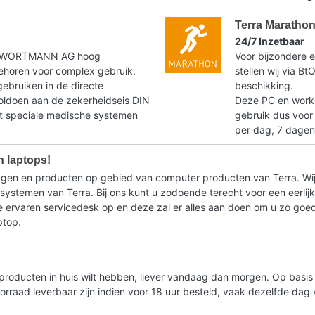
Terra Maratho
24/7 Inzetbaar
t WORTMANN AG hoog
Voor bijzondere e
horen voor complex gebruik.
stellen wij via B
gebruiken in de directe
beschikking.
voldoen aan de zekerheidseis DIN
Deze PC en workst
speciale medische systemen
gebruik dus voor
per dag, 7 dagen
n laptops!
ragen en producten op gebied van computer producten van Terra. Wij
stemen van Terra. Bij ons kunt u zodoende terecht voor een eerlijk 
ervaren servicedesk op en deze zal er alles aan doen om u zo goed m
ptop.
lde producten in huis wilt hebben, liever vandaag dan morgen. Op bas
oorraad leverbaar zijn indien voor 18 uur besteld, vaak dezelfde da