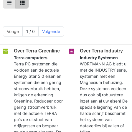
Vorige
1 / 0
Volgende
Over Terra Greenline
Over Terra Industry
Terra computers
Industry Systemen
Terra PC systemen die
WORTMANN AG biedt u
voldoen aan de actuele
met de INDUSTRY serie,
Energy Star 5.0 eisen en
systemen met een
systemen die een gering
Magnesium behuizing.
stroomverbruik hebben,
Deze systemen voldoen
krijgen de erkenning
dus ook bij robuustere
Greenline. Reduceer door
inzet aan al uw eisen! De
gering stroomverbruik
speciale lagering van de
met de actuele TERRA
harde schrijf beschermt
pc's de uitstoot van
het systeem van
drijfgassen en bespaar
dataverlies bij vallen of
op de energiekosten. De
trillen.