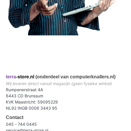
terra
-store.nl
(onderdeel van computerknallers.nl)
Wij leveren direct vanuit magazijn (geen fysieke winkel)
Rumpenerstraat 4A
6443 CD Brunssum
KVK Maastricht: 59095229
NL92 INGB 0006 3443 95
Contact
045 - 744 0445
service@terra-store.nl