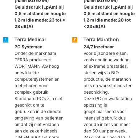
(nach ISO 9296)
(nach ISO 9296)
Geluidsdruk (LpAm) bij
Geluidsdruk (LpAm) bij
0,5 m afstand en hoogte
0,5 m afstand en hoogte
1,2 m Idle mode: 23 tot <
1,2 m Idle mode: 20 tot
28 dB(A)
<23 dB(A)
Terra Medical
Terra Marathon
PC Systemen
24/7 Inzetbaar
Onder de merknaam
Voor bijzondere eisen,
TERRA produceert
zoals continue werking
WORTMANN AG hoog
of extreme prestaties,
ontwikkelde
stellen wij via BtO
computersystemen en
productie, de marathon
toebehoren voor
pc's en workstations ter
complex gebruik.
beschikking.
Standaard PC's zijn niet
Deze PC en workstation
geschikt om te
oplossing is
gebruiken in de directe
geoptimaliseerd voor
omgeving van patienten
intensief gebruik dus
omdat zij niet voldoen
voor de inzet van meer
aan de zekerheidseis
dan 60 uur per week.
DIN EN 60601-1 norm.
24/7; 24 uur per dag, 7