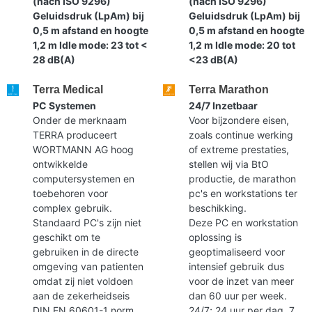
(nach ISO 9296)
(nach ISO 9296)
Geluidsdruk (LpAm) bij
Geluidsdruk (LpAm) bij
0,5 m afstand en hoogte
0,5 m afstand en hoogte
1,2 m Idle mode: 23 tot <
1,2 m Idle mode: 20 tot
28 dB(A)
<23 dB(A)
Terra Medical
Terra Marathon
PC Systemen
24/7 Inzetbaar
Onder de merknaam
Voor bijzondere eisen,
TERRA produceert
zoals continue werking
WORTMANN AG hoog
of extreme prestaties,
ontwikkelde
stellen wij via BtO
computersystemen en
productie, de marathon
toebehoren voor
pc's en workstations ter
complex gebruik.
beschikking.
Standaard PC's zijn niet
Deze PC en workstation
geschikt om te
oplossing is
gebruiken in de directe
geoptimaliseerd voor
omgeving van patienten
intensief gebruik dus
omdat zij niet voldoen
voor de inzet van meer
aan de zekerheidseis
dan 60 uur per week.
DIN EN 60601-1 norm.
24/7; 24 uur per dag, 7