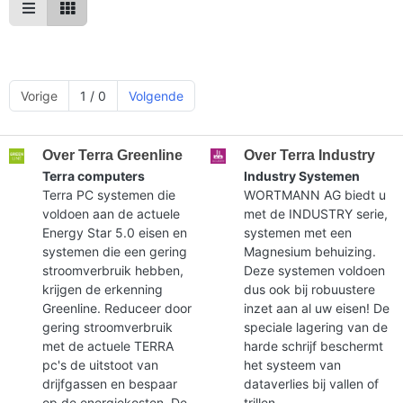
Vorige
1 / 0
Volgende
Over Terra Greenline
Over Terra Industry
Terra computers
Industry Systemen
Terra PC systemen die
WORTMANN AG biedt u
voldoen aan de actuele
met de INDUSTRY serie,
Energy Star 5.0 eisen en
systemen met een
systemen die een gering
Magnesium behuizing.
stroomverbruik hebben,
Deze systemen voldoen
krijgen de erkenning
dus ook bij robuustere
Greenline. Reduceer door
inzet aan al uw eisen! De
gering stroomverbruik
speciale lagering van de
met de actuele TERRA
harde schrijf beschermt
pc's de uitstoot van
het systeem van
drijfgassen en bespaar
dataverlies bij vallen of
op de energiekosten. De
trillen.