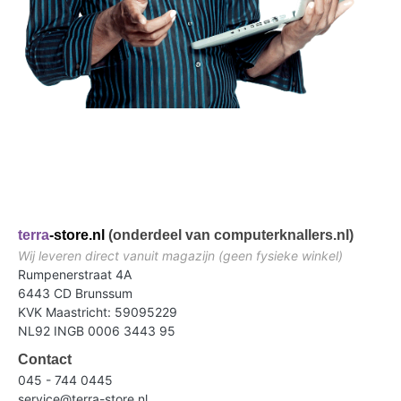
terra
-store.nl
(onderdeel van computerknallers.nl)
Wij leveren direct vanuit magazijn (geen fysieke winkel)
Rumpenerstraat 4A
6443 CD Brunssum
KVK Maastricht: 59095229
NL92 INGB 0006 3443 95
Contact
045 - 744 0445
service@terra-store.nl