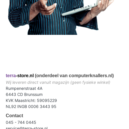
terra
-store.nl
(onderdeel van computerknallers.nl)
Wij leveren direct vanuit magazijn (geen fysieke winkel)
Rumpenerstraat 4A
6443 CD Brunssum
KVK Maastricht: 59095229
NL92 INGB 0006 3443 95
Contact
045 - 744 0445
service@terra-store.nl