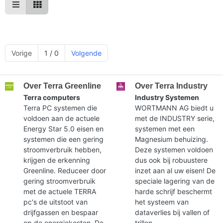
Vorige
1 / 0
Volgende
Over Terra Greenline
Over Terra Industry
Terra computers
Industry Systemen
Terra PC systemen die
WORTMANN AG biedt u
voldoen aan de actuele
met de INDUSTRY serie,
Energy Star 5.0 eisen en
systemen met een
systemen die een gering
Magnesium behuizing.
stroomverbruik hebben,
Deze systemen voldoen
krijgen de erkenning
dus ook bij robuustere
Greenline. Reduceer door
inzet aan al uw eisen! De
gering stroomverbruik
speciale lagering van de
met de actuele TERRA
harde schrijf beschermt
pc's de uitstoot van
het systeem van
drijfgassen en bespaar
dataverlies bij vallen of
op de energiekosten. De
trillen.