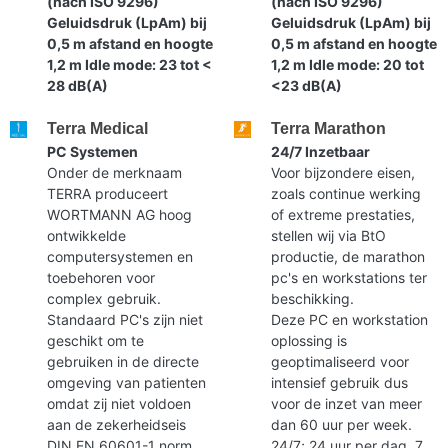
(nach ISO 9296)
(nach ISO 9296)
Geluidsdruk (LpAm) bij
Geluidsdruk (LpAm) bij
0,5 m afstand en hoogte
0,5 m afstand en hoogte
1,2 m Idle mode: 23 tot <
1,2 m Idle mode: 20 tot
28 dB(A)
<23 dB(A)
Terra Medical
Terra Marathon
PC Systemen
24/7 Inzetbaar
Onder de merknaam
Voor bijzondere eisen,
TERRA produceert
zoals continue werking
WORTMANN AG hoog
of extreme prestaties,
ontwikkelde
stellen wij via BtO
computersystemen en
productie, de marathon
toebehoren voor
pc's en workstations ter
complex gebruik.
beschikking.
Standaard PC's zijn niet
Deze PC en workstation
geschikt om te
oplossing is
gebruiken in de directe
geoptimaliseerd voor
omgeving van patienten
intensief gebruik dus
omdat zij niet voldoen
voor de inzet van meer
aan de zekerheidseis
dan 60 uur per week.
DIN EN 60601-1 norm.
24/7; 24 uur per dag, 7