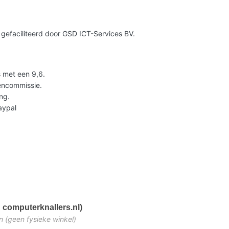
gefaciliteerd door GSD ICT-Services BV.
 met een 9,6.
lencommissie.
ng.
Paypal
 computerknallers.nl)
n (geen fysieke winkel)