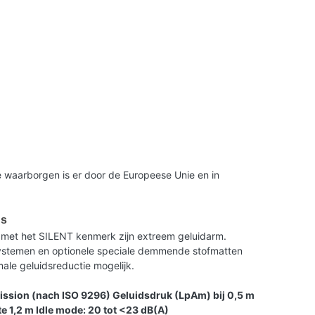
 waarborgen is er door de Europeese Unie en in
us
met het SILENT kenmerk zijn extreem geluidarm.
 systemen en optionele speciale demmende stofmatten
le geluidsreductie mogelijk.
ission (nach ISO 9296) Geluidsdruk (LpAm) bij 0,5 m
e 1,2 m Idle mode: 20 tot <23 dB(A)