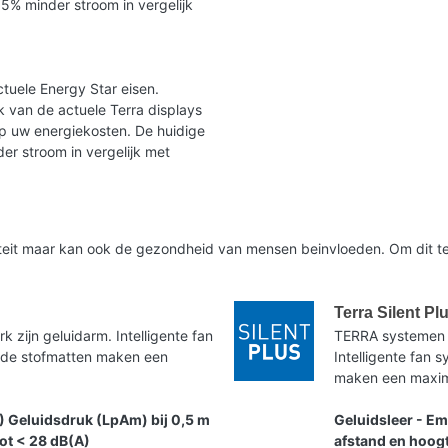
35% minder stroom in vergelijk
tuele Energy Star eisen.
 van de actuele Terra displays
op uw energiekosten. De huidige
er stroom in vergelijk met
liteit maar kan ook de gezondheid van mensen beinvloeden. Om dit te
Terra Silent Pl
zijn geluidarm. Intelligente fan
TERRA systemen 
nde stofmatten maken een
Intelligente fan
maken een maxima
) Geluidsdruk (LpAm) bij 0,5 m
Geluidsleer - Em
tot < 28 dB(A)
afstand en hoogt