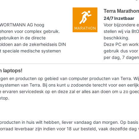
Terra Maratho
24/7 Inzetbaar
t WORTMANN AG hoog
Voor bijzondere e
horen voor complex gebruik.
stellen wij via B
gebruiken in de directe
beschikking.
voldoen aan de zekerheidseis DIN
Deze PC en workst
speciale medische systemen
gebruik dus voor
per dag, 7 dagen
n laptops!
ragen en producten op gebied van computer producten van Terra. Wij
stemen van Terra. Bij ons kunt u zodoende terecht voor een eerlijk 
ervaren servicedesk op en deze zal er alles aan doen om u zo goed m
ptop.
lde producten in huis wilt hebben, liever vandaag dan morgen. Op bas
oorraad leverbaar zijn indien voor 18 uur besteld, vaak dezelfde da