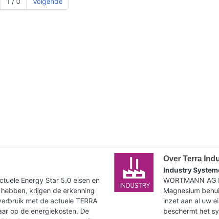
1 / 0
Volgende
Over Terra Ind
Industry System
tuele Energy Star 5.0 eisen en
WORTMANN AG bie
 hebben, krijgen de erkenning
Magnesium behuiz
verbruik met de actuele TERRA
inzet aan al uw e
paar op de energiekosten. De
beschermt het syst