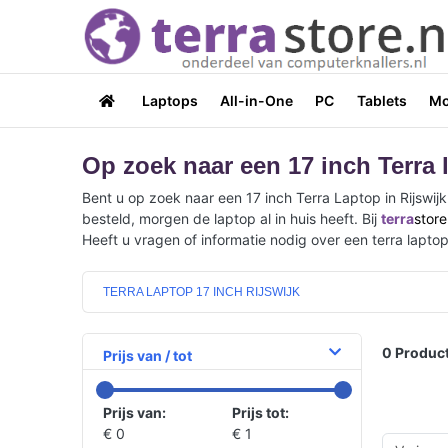
Laptops
All-in-One
PC
Tablets
Mo
Op zoek naar een 17 inch Terra l
Bent u op zoek naar een 17 inch Terra Laptop in Rijswij
besteld, morgen de laptop al in huis heeft. Bij
terra
store
Heeft u vragen of informatie nodig over een terra lapto
TERRA LAPTOP 17 INCH RIJSWIJK
0
Product
Prijs van / tot
Prijs van:
Prijs tot:
€ 0
€ 1