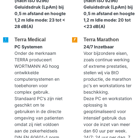
(nach ISO 9296)
(nach ISO 9296)
Geluidsdruk (LpAm) bij
Geluidsdruk (LpAm) bij
0,5 m afstand en hoogte
0,5 m afstand en hoogte
1,2 m Idle mode: 23 tot <
1,2 m Idle mode: 20 tot
28 dB(A)
<23 dB(A)
Terra Medical
Terra Marathon
PC Systemen
24/7 Inzetbaar
Onder de merknaam
Voor bijzondere eisen,
TERRA produceert
zoals continue werking
WORTMANN AG hoog
of extreme prestaties,
ontwikkelde
stellen wij via BtO
computersystemen en
productie, de marathon
toebehoren voor
pc's en workstations ter
complex gebruik.
beschikking.
Standaard PC's zijn niet
Deze PC en workstation
geschikt om te
oplossing is
gebruiken in de directe
geoptimaliseerd voor
omgeving van patienten
intensief gebruik dus
omdat zij niet voldoen
voor de inzet van meer
aan de zekerheidseis
dan 60 uur per week.
DIN EN 60601-1 norm.
24/7; 24 uur per dag, 7