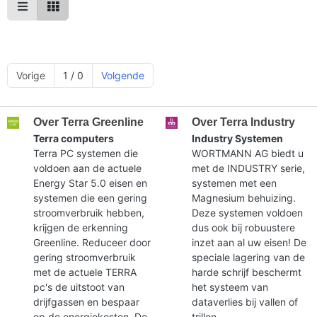
Vorige
1 / 0
Volgende
Over Terra Greenline
Over Terra Industry
Terra computers
Industry Systemen
Terra PC systemen die
WORTMANN AG biedt u
voldoen aan de actuele
met de INDUSTRY serie,
Energy Star 5.0 eisen en
systemen met een
systemen die een gering
Magnesium behuizing.
stroomverbruik hebben,
Deze systemen voldoen
krijgen de erkenning
dus ook bij robuustere
Greenline. Reduceer door
inzet aan al uw eisen! De
gering stroomverbruik
speciale lagering van de
met de actuele TERRA
harde schrijf beschermt
pc's de uitstoot van
het systeem van
drijfgassen en bespaar
dataverlies bij vallen of
op de energiekosten. De
trillen.