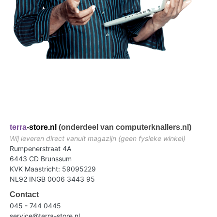
terra
-store.nl
(onderdeel van computerknallers.nl)
Wij leveren direct vanuit magazijn (geen fysieke winkel)
Rumpenerstraat 4A
6443 CD Brunssum
KVK Maastricht: 59095229
NL92 INGB 0006 3443 95
Contact
045 - 744 0445
service@terra-store.nl