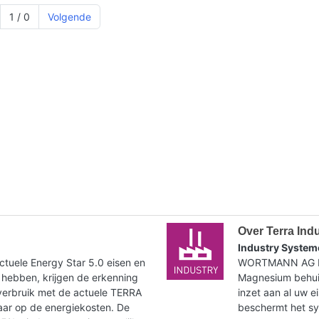
1 / 0
Volgende
Over Terra Ind
Industry System
tuele Energy Star 5.0 eisen en
WORTMANN AG bie
 hebben, krijgen de erkenning
Magnesium behuiz
verbruik met de actuele TERRA
inzet aan al uw e
paar op de energiekosten. De
beschermt het syst