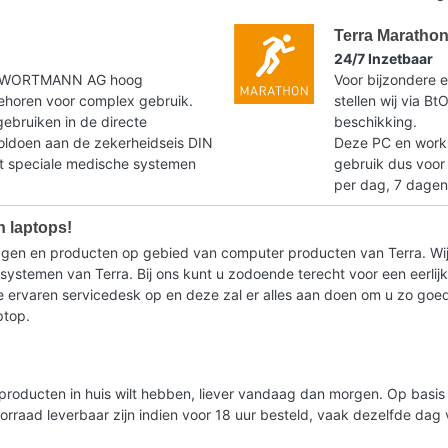
Terra Maratho
24/7 Inzetbaar
t WORTMANN AG hoog
Voor bijzondere e
horen voor complex gebruik.
stellen wij via B
gebruiken in de directe
beschikking.
voldoen aan de zekerheidseis DIN
Deze PC en workst
speciale medische systemen
gebruik dus voor
per dag, 7 dagen
n laptops!
ragen en producten op gebied van computer producten van Terra. Wij
stemen van Terra. Bij ons kunt u zodoende terecht voor een eerlijk 
ervaren servicedesk op en deze zal er alles aan doen om u zo goed m
ptop.
lde producten in huis wilt hebben, liever vandaag dan morgen. Op bas
oorraad leverbaar zijn indien voor 18 uur besteld, vaak dezelfde da