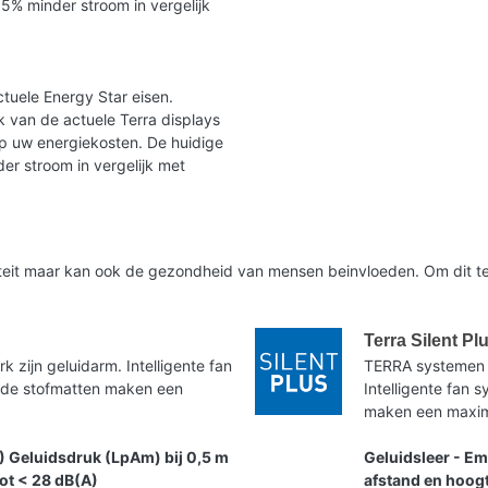
35% minder stroom in vergelijk
tuele Energy Star eisen.
 van de actuele Terra displays
op uw energiekosten. De huidige
er stroom in vergelijk met
liteit maar kan ook de gezondheid van mensen beinvloeden. Om dit te
Terra Silent Pl
zijn geluidarm. Intelligente fan
TERRA systemen 
nde stofmatten maken een
Intelligente fan
maken een maxima
) Geluidsdruk (LpAm) bij 0,5 m
Geluidsleer - Em
tot < 28 dB(A)
afstand en hoogt