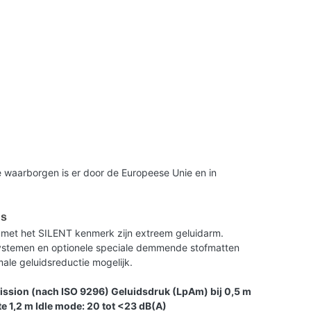
 waarborgen is er door de Europeese Unie en in
us
met het SILENT kenmerk zijn extreem geluidarm.
 systemen en optionele speciale demmende stofmatten
le geluidsreductie mogelijk.
ission (nach ISO 9296) Geluidsdruk (LpAm) bij 0,5 m
e 1,2 m Idle mode: 20 tot <23 dB(A)