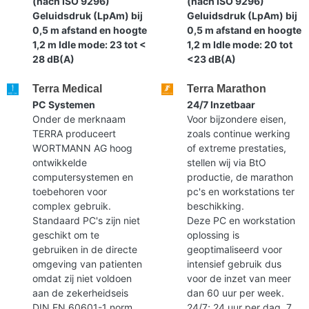
(nach ISO 9296)
(nach ISO 9296)
Geluidsdruk (LpAm) bij
Geluidsdruk (LpAm) bij
0,5 m afstand en hoogte
0,5 m afstand en hoogte
1,2 m Idle mode: 23 tot <
1,2 m Idle mode: 20 tot
28 dB(A)
<23 dB(A)
Terra Medical
Terra Marathon
PC Systemen
24/7 Inzetbaar
Onder de merknaam
Voor bijzondere eisen,
TERRA produceert
zoals continue werking
WORTMANN AG hoog
of extreme prestaties,
ontwikkelde
stellen wij via BtO
computersystemen en
productie, de marathon
toebehoren voor
pc's en workstations ter
complex gebruik.
beschikking.
Standaard PC's zijn niet
Deze PC en workstation
geschikt om te
oplossing is
gebruiken in de directe
geoptimaliseerd voor
omgeving van patienten
intensief gebruik dus
omdat zij niet voldoen
voor de inzet van meer
aan de zekerheidseis
dan 60 uur per week.
DIN EN 60601-1 norm.
24/7; 24 uur per dag, 7