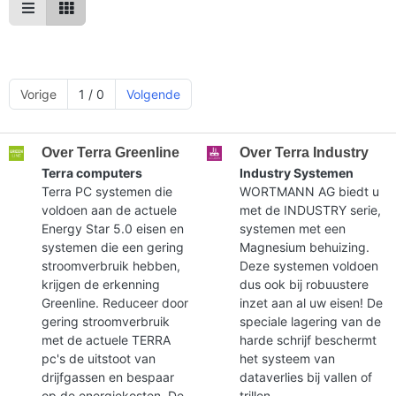
Vorige
1 / 0
Volgende
Over Terra Greenline
Over Terra Industry
Terra computers
Industry Systemen
Terra PC systemen die
WORTMANN AG biedt u
voldoen aan de actuele
met de INDUSTRY serie,
Energy Star 5.0 eisen en
systemen met een
systemen die een gering
Magnesium behuizing.
stroomverbruik hebben,
Deze systemen voldoen
krijgen de erkenning
dus ook bij robuustere
Greenline. Reduceer door
inzet aan al uw eisen! De
gering stroomverbruik
speciale lagering van de
met de actuele TERRA
harde schrijf beschermt
pc's de uitstoot van
het systeem van
drijfgassen en bespaar
dataverlies bij vallen of
op de energiekosten. De
trillen.