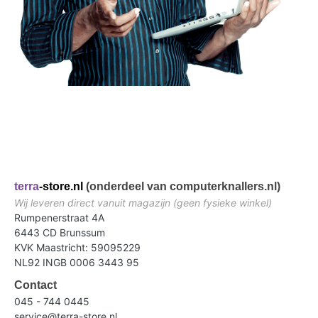
terra
-store.nl
(onderdeel van computerknallers.nl)
Wij leveren direct vanuit magazijn (geen fysieke winkel)
Rumpenerstraat 4A
6443 CD Brunssum
KVK Maastricht: 59095229
NL92 INGB 0006 3443 95
Contact
045 - 744 0445
service@terra-store.nl