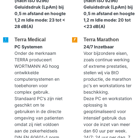
(nach ISO 9296)
(nach ISO 9296)
Geluidsdruk (LpAm) bij
Geluidsdruk (LpAm) bij
0,5 m afstand en hoogte
0,5 m afstand en hoogte
1,2 m Idle mode: 23 tot <
1,2 m Idle mode: 20 tot
28 dB(A)
<23 dB(A)
Terra Medical
Terra Marathon
PC Systemen
24/7 Inzetbaar
Onder de merknaam
Voor bijzondere eisen,
TERRA produceert
zoals continue werking
WORTMANN AG hoog
of extreme prestaties,
ontwikkelde
stellen wij via BtO
computersystemen en
productie, de marathon
toebehoren voor
pc's en workstations ter
complex gebruik.
beschikking.
Standaard PC's zijn niet
Deze PC en workstation
geschikt om te
oplossing is
gebruiken in de directe
geoptimaliseerd voor
omgeving van patienten
intensief gebruik dus
omdat zij niet voldoen
voor de inzet van meer
aan de zekerheidseis
dan 60 uur per week.
DIN EN 60601-1 norm.
24/7; 24 uur per dag, 7