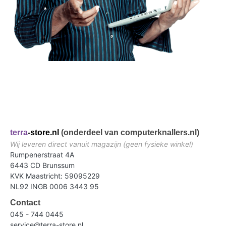
terra
-store.nl
(onderdeel van computerknallers.nl)
Wij leveren direct vanuit magazijn (geen fysieke winkel)
Rumpenerstraat 4A
6443 CD Brunssum
KVK Maastricht: 59095229
NL92 INGB 0006 3443 95
Contact
045 - 744 0445
service@terra-store.nl