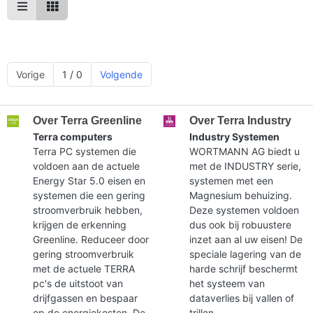
Vorige
1 / 0
Volgende
Over Terra Greenline
Over Terra Industry
Terra computers
Industry Systemen
Terra PC systemen die
WORTMANN AG biedt u
voldoen aan de actuele
met de INDUSTRY serie,
Energy Star 5.0 eisen en
systemen met een
systemen die een gering
Magnesium behuizing.
stroomverbruik hebben,
Deze systemen voldoen
krijgen de erkenning
dus ook bij robuustere
Greenline. Reduceer door
inzet aan al uw eisen! De
gering stroomverbruik
speciale lagering van de
met de actuele TERRA
harde schrijf beschermt
pc's de uitstoot van
het systeem van
drijfgassen en bespaar
dataverlies bij vallen of
op de energiekosten. De
trillen.