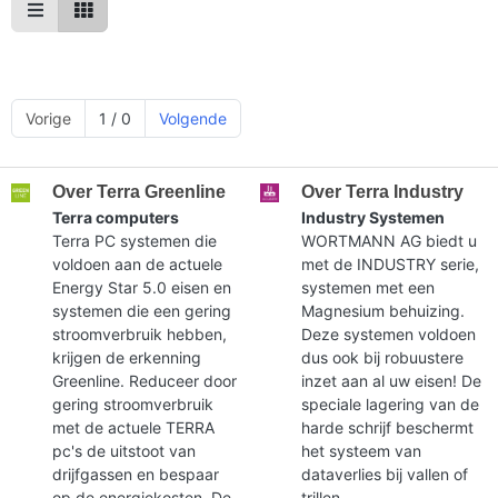
Vorige
1 / 0
Volgende
Over Terra Greenline
Over Terra Industry
Terra computers
Industry Systemen
Terra PC systemen die
WORTMANN AG biedt u
voldoen aan de actuele
met de INDUSTRY serie,
Energy Star 5.0 eisen en
systemen met een
systemen die een gering
Magnesium behuizing.
stroomverbruik hebben,
Deze systemen voldoen
krijgen de erkenning
dus ook bij robuustere
Greenline. Reduceer door
inzet aan al uw eisen! De
gering stroomverbruik
speciale lagering van de
met de actuele TERRA
harde schrijf beschermt
pc's de uitstoot van
het systeem van
drijfgassen en bespaar
dataverlies bij vallen of
op de energiekosten. De
trillen.