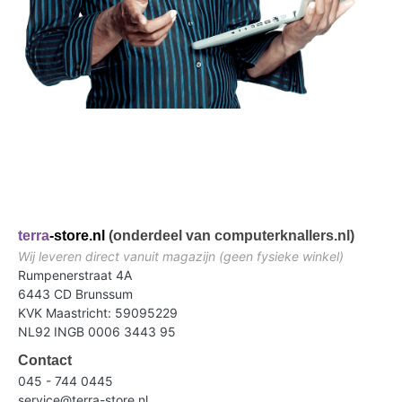
terra
-store.nl
(onderdeel van computerknallers.nl)
Wij leveren direct vanuit magazijn (geen fysieke winkel)
Rumpenerstraat 4A
6443 CD Brunssum
KVK Maastricht: 59095229
NL92 INGB 0006 3443 95
Contact
045 - 744 0445
service@terra-store.nl