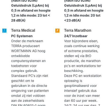
(nach ISO 9296)
(nach ISO 9296)
Geluidsdruk (LpAm) bij
Geluidsdruk (LpAm) bij
0,5 m afstand en hoogte
0,5 m afstand en hoogte
1,2 m Idle mode: 23 tot <
1,2 m Idle mode: 20 tot
28 dB(A)
<23 dB(A)
Terra Medical
Terra Marathon
PC Systemen
24/7 Inzetbaar
Onder de merknaam
Voor bijzondere eisen,
TERRA produceert
zoals continue werking
WORTMANN AG hoog
of extreme prestaties,
ontwikkelde
stellen wij via BtO
computersystemen en
productie, de marathon
toebehoren voor
pc's en workstations ter
complex gebruik.
beschikking.
Standaard PC's zijn niet
Deze PC en workstation
geschikt om te
oplossing is
gebruiken in de directe
geoptimaliseerd voor
omgeving van patienten
intensief gebruik dus
omdat zij niet voldoen
voor de inzet van meer
aan de zekerheidseis
dan 60 uur per week.
DIN EN 60601-1 norm.
24/7; 24 uur per dag, 7