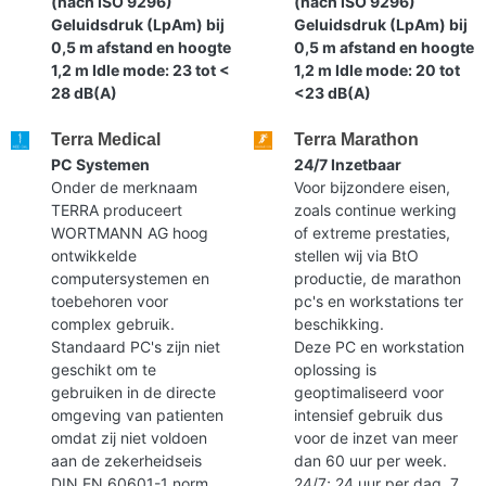
(nach ISO 9296)
(nach ISO 9296)
Geluidsdruk (LpAm) bij
Geluidsdruk (LpAm) bij
0,5 m afstand en hoogte
0,5 m afstand en hoogte
1,2 m Idle mode: 23 tot <
1,2 m Idle mode: 20 tot
28 dB(A)
<23 dB(A)
Terra Medical
Terra Marathon
PC Systemen
24/7 Inzetbaar
Onder de merknaam
Voor bijzondere eisen,
TERRA produceert
zoals continue werking
WORTMANN AG hoog
of extreme prestaties,
ontwikkelde
stellen wij via BtO
computersystemen en
productie, de marathon
toebehoren voor
pc's en workstations ter
complex gebruik.
beschikking.
Standaard PC's zijn niet
Deze PC en workstation
geschikt om te
oplossing is
gebruiken in de directe
geoptimaliseerd voor
omgeving van patienten
intensief gebruik dus
omdat zij niet voldoen
voor de inzet van meer
aan de zekerheidseis
dan 60 uur per week.
DIN EN 60601-1 norm.
24/7; 24 uur per dag, 7