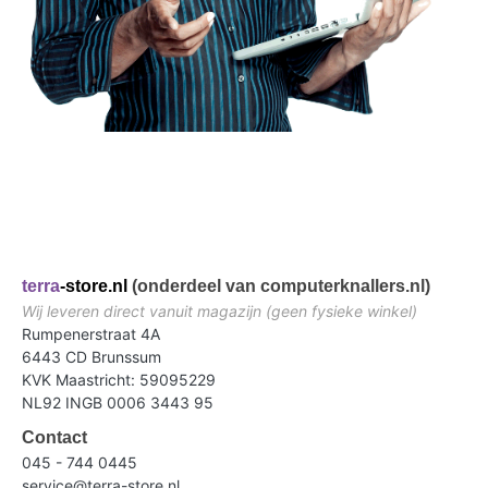
terra
-store.nl
(onderdeel van computerknallers.nl)
Wij leveren direct vanuit magazijn (geen fysieke winkel)
Rumpenerstraat 4A
6443 CD Brunssum
KVK Maastricht: 59095229
NL92 INGB 0006 3443 95
Contact
045 - 744 0445
service@terra-store.nl