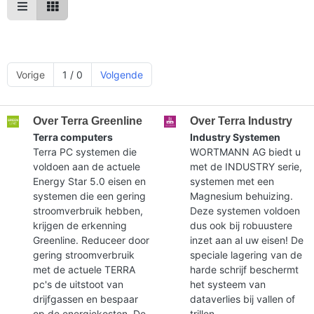
Vorige
1 / 0
Volgende
Over Terra Greenline
Over Terra Industry
Terra computers
Industry Systemen
Terra PC systemen die
WORTMANN AG biedt u
voldoen aan de actuele
met de INDUSTRY serie,
Energy Star 5.0 eisen en
systemen met een
systemen die een gering
Magnesium behuizing.
stroomverbruik hebben,
Deze systemen voldoen
krijgen de erkenning
dus ook bij robuustere
Greenline. Reduceer door
inzet aan al uw eisen! De
gering stroomverbruik
speciale lagering van de
met de actuele TERRA
harde schrijf beschermt
pc's de uitstoot van
het systeem van
drijfgassen en bespaar
dataverlies bij vallen of
op de energiekosten. De
trillen.