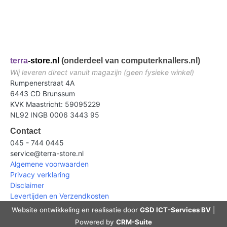
terra
-store.nl
(onderdeel van computerknallers.nl)
Wij leveren direct vanuit magazijn (geen fysieke winkel)
Rumpenerstraat 4A
6443 CD Brunssum
KVK Maastricht: 59095229
NL92 INGB 0006 3443 95
Contact
045 - 744 0445
service@terra-store.nl
Algemene voorwaarden
Privacy verklaring
Disclaimer
Levertijden en Verzendkosten
Website ontwikkeling en realisatie door
GSD ICT-Services BV
|
Powered by
CRM-Suite